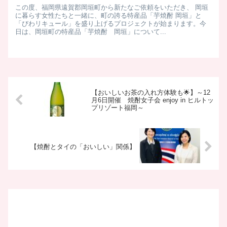
​この度、福岡県遠賀郡岡垣町から新たなご依頼をいただき、 岡垣
に暮らす女性たちと一緒に、町の誇る特産品「芋焼酎 岡垣」と
「びわリキュール」を盛り上げるプロジェクトが始まります。 ​今
日は、岡垣町の特産品「芋焼酎 岡垣」について...
【おいしいお茶の入れ方体験も🌟】～12
月6日開催 焼酎女子会 enjoy in ヒルトッ
プリゾート福岡～
【焼酎とタイの「おいしい」関係】