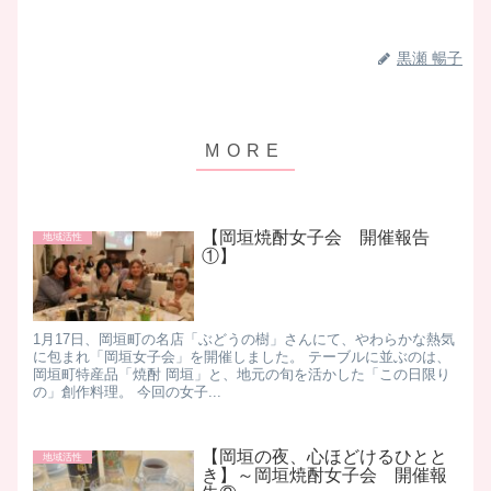
黒瀬 暢子
【岡垣焼酎女子会 開催報告
地域活性
①】
​1月17日、岡垣町の名店「ぶどうの樹」さんにて、やわらかな熱気
に包まれ「岡垣女子会」を開催しました。 テーブルに並ぶのは、
岡垣町特産品「焼酎 岡垣」と、地元の旬を活かした「この日限り
の」創作料理。 今回の女子...
【岡垣の夜、心ほどけるひとと
地域活性
き】～岡垣焼酎女子会 開催報