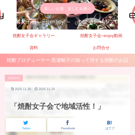
楽しいお酒 楽しむお酒☆
焼酎女子会～円(en)joy!～ オフィシャルブログ
焼酎女子会ギャラリー
焼酎女子会~enjoy動画
資料
お問合せ
焼酎プロデューサー 黒瀬暢子の知って得する焼酎のお話
地域活性
2025.11.30
2025.11.26
「焼酎女子会で地域活性！」
Twitter
Facebook
はてブ