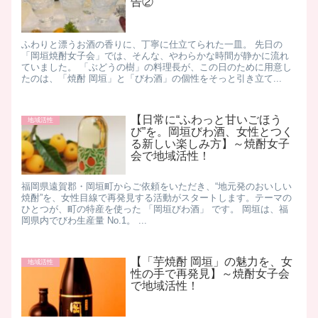
告②
ふわりと漂うお酒の香りに、丁寧に仕立てられた一皿。 先日の
「岡垣焼酎女子会」では、そんな、やわらかな時間が静かに流れ
ていました。 「ぶどうの樹」の料理長が、この日のために用意し
たのは、「焼酎 岡垣」と「びわ酒」の個性をそっと引き立て...
【日常に“ふわっと甘いごほう
地域活性
び”を。岡垣びわ酒、女性とつく
る新しい楽しみ方】～焼酎女子
会で地域活性！
福岡県遠賀郡・岡垣町からご依頼をいただき、“地元発のおいしい
焼酎”を、女性目線で再発見する活動がスタートします。テーマの
ひとつが、町の特産を使った 「岡垣びわ酒」 です。 岡垣は、福
岡県内でびわ生産量 No.1。 ...
【「芋焼酎 岡垣」の魅力を、女
地域活性
性の手で再発見】～焼酎女子会
で地域活性！