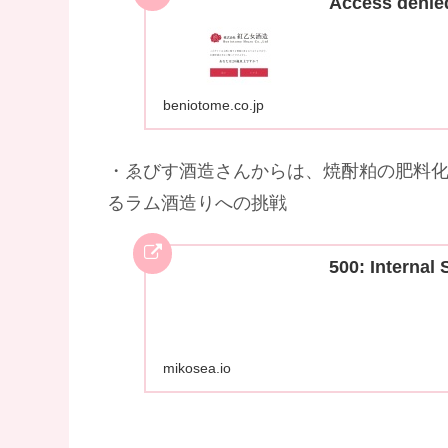
Access denie
beniotome.co.jp
・ゑびす酒造さんからは、焼酎粕の肥料
るラム酒造りへの挑戦
500: Internal 
mikosea.io