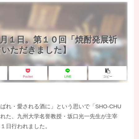
月１日。第１０回「焼酎発展祈
ていただきました】
Pocket
LINE
コピー
れ・愛される酒に」という思いで「SHO-CHU
られた、九州大学名誉教授・坂口光一先生が主宰
月１日行われました。