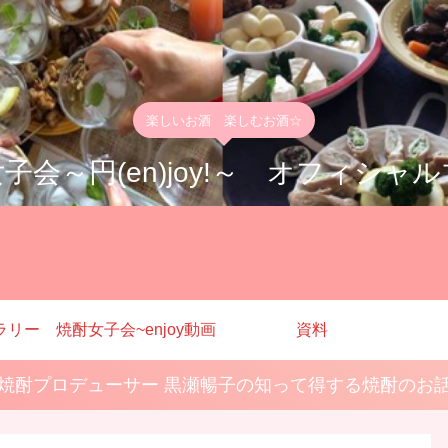
楽しいお酒 楽しむお酒☆
子会～円(en)joy!～ オフィシャ
ラリー
焼酎女子会~enjoy動画
資料
焼酎プロデューサー 黒瀬暢子の知って得する焼酎のお