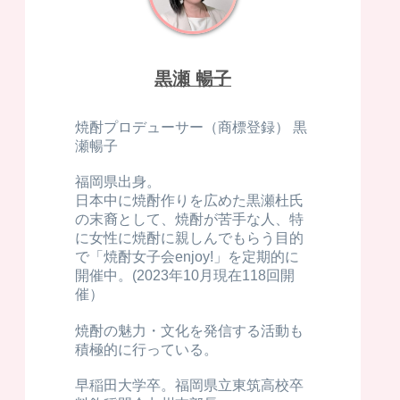
黒瀬 暢子
焼酎プロデューサー（商標登録） 黒
瀬暢子
福岡県出身。
日本中に焼酎作りを広めた黒瀬杜氏
の末裔として、焼酎が苦手な人、特
に女性に焼酎に親しんでもらう目的
で「焼酎女子会enjoy!」を定期的に
開催中。(2023年10月現在118回開
催）
焼酎の魅力・文化を発信する活動も
積極的に行っている。
早稲田大学卒。福岡県立東筑高校卒