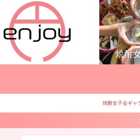
焼酎女
焼酎女子会ギャ