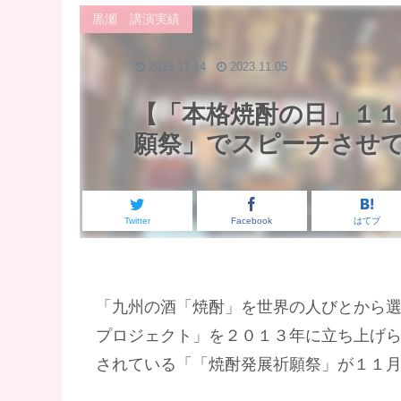
黒瀬 講演実績
2023.11.14
2023.11.05
【「本格焼酎の日」１１
願祭」でスピーチさせ
Twitter
Facebook
はてブ
「九州の酒「焼酎」を世界の人びとから選ば
プロジェクト」を２０１３年に立ち上げ
されている「「焼酎発展祈願祭」が１１