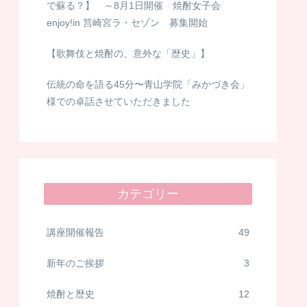
で蘇る？】 ～8月1日開催 焼酎女子会
enjoy!in 筥崎宮ラ・セゾン 募集開始
【歌舞伎と焼酎の、意外な「歴史」】
伝統の命を語る45分〜青山学院「みかづき会」
様での卓話させていただきました
カテゴリー
講座開催報告
49
新年のご挨拶
3
焼酎と歴史
12