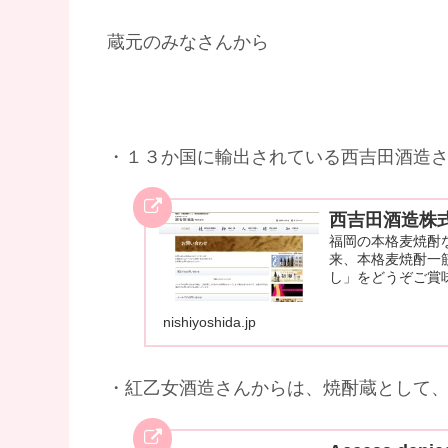
蔵元のみなさんから
・１３か国に輸出されている西吉田酒造
西吉田酒造株式
福岡の本格麦焼酎
来、本格麦焼酎一
し」をどうぞご賞
nishiyoshida.jp
・紅乙女酒造さんからは、焼酎蔵として