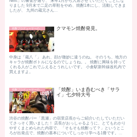
Next」の審査が通り、 来年1月から入居させていただくことにな
りました 9月末で二足の草鞋をやめ、焼酎1本にし、活動してきま
したが、 九州の蔵元さん...
クマモン焼酎発見。
焼酎プロデューサーの日常
中身は「蔵八「」 あれ、顔が微妙に違うのね。 そのうち、地方の
キャラが焼酎ボトルになるのでしょうね。。 焼酎に興味を持って
くれる人がこれでふえるとうれしいです。 小倉駅新幹線改札内で
買えますよ。
「焼酎」いま呑むべき「サラ
焼酎プロデューサーの日常
イ」七夕特大号
渋谷の焼酎バー「黒瀬」の宿里店長からご紹介いたしていただい
てさっそく買いました！ 店長がおっしゃるように、とてもわかり
やすくまとめられた内容で、「そもそも焼酎って？」というとこ
ろが出発点で、焼酎の基本についてしっかり学べる1冊です。...