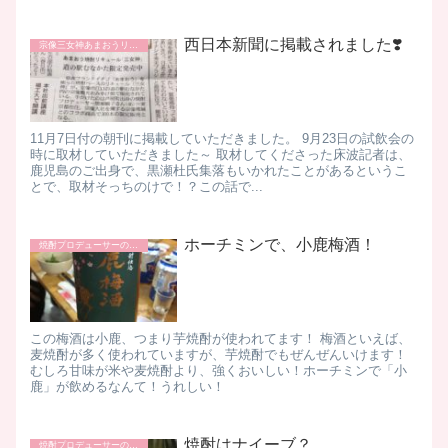
西日本新聞に掲載されました❣️
宗像三女神あまおうリキュール
11月7日付の朝刊に掲載していただきました。 9月23日の試飲会の
時に取材していただきました～ 取材してくださった床波記者は、
鹿児島のご出身で、黒瀬杜氏集落もいかれたことがあるというこ
とで、取材そっちのけで！？この話で...
ホーチミンで、小鹿梅酒！
焼酎プロデューサーの日常
この梅酒は小鹿、つまり芋焼酎が使われてます！ 梅酒といえば、
麦焼酎が多く使われていますが、芋焼酎でもぜんぜんいけます！
むしろ甘味が米や麦焼酎より、強くおいしい！ホーチミンで「小
鹿」が飲めるなんて！うれしい！
焼酎はナイーブ？
焼酎プロデューサーの日常