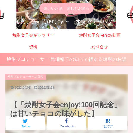
楽しいお酒 楽しむお酒☆
焼酎女子会～円(en)joy!～ オフィシャルブログ
焼酎女子会ギャラリー
焼酎女子会~enjoy動画
資料
お問合せ
焼酎プロデューサー 黒瀬暢子の知って得する焼酎のお話
焼酎プロデューサーの日常
2022.04.05
2022.03.28
【「焼酎女子会enjoy!100回記念」
は甘いチョコの味がした】
Twitter
Facebook
はてブ