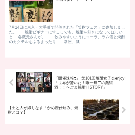
7月14日に東京・大手町で開催された「笑酎フェス」に参加しまし
た。 焼酎ビギナーにすこしでも、焼酎を好きになってほしい
と 各蔵元さんが、 飲みやすいようにコーラ、ラム酒と焼酎
のカクテルをふるまったり 常圧、減...
『開催速報❣️』 第101回焼酎女子会enjoy!
「世界が驚いた！唯一無二の蒸留
酒！！〜ごま焼酎HISTORY」
【土と人が織りなす「かめ壺仕込み」焼
酎とは？】