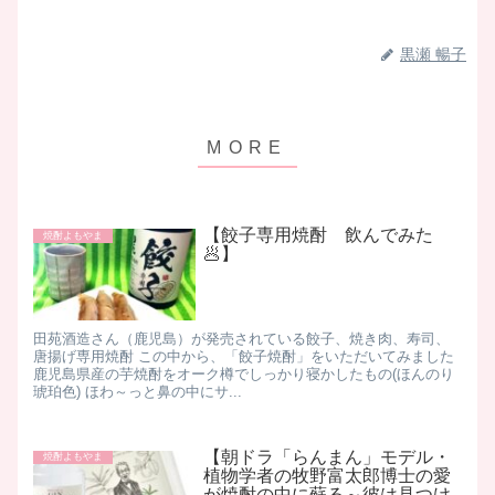
黒瀬 暢子
【餃子専用焼酎 飲んでみた
焼酎よもやま
🥟】
田苑酒造さん（鹿児島）が発売されている餃子、焼き肉、寿司、
唐揚げ専用焼酎 この中から、「餃子焼酎」をいただいてみました ​
鹿児島県産の芋焼酎をオーク樽でしっかり寝かしたもの(ほんのり
琥珀色) ほわ～っと鼻の中にサ...
【朝ドラ「らんまん」モデル・
焼酎よもやま
植物学者の牧野富太郎博士の愛
が焼酎の中に蘇る～彼は見つけ