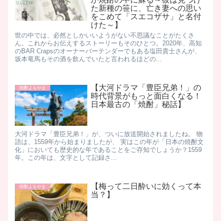
た新種の笹に、亡き妻への思い
をこめて「スエコザサ」と名付
けた～】
世の中では、必然としかいいようがない不思議なことがたくさ
ん。これからお伝えするストーリーもそのひとつ。 ​2020年、高知
のBAR Crapsのオーナーバーテンダーでもある塩田貴士さんが、
坂本竜馬もその酒を飲んでいたと言われるほどの...
【大河ドラマ「豊臣兄弟！」の
焼酎よもやま
時代背景がもっと面白くなる！
日本最古の「焼酎」秘話】
大河ドラマ「豊臣兄弟！」が、ついに放送開始されましたね。 物
語は、1559年から始まりましたが、 実はこの年が「日本の焼酎文
化」においても歴史的な年であることをご存知でしょうか？ ​1559
年。この年は、文字として記録さ...
【梅って二日酔いに効くって本
焼酎よもやま
当？】