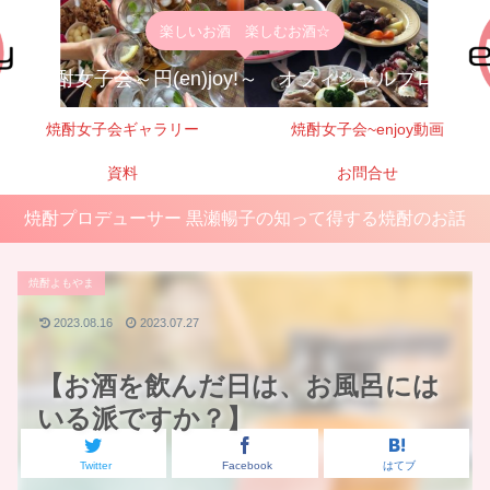
楽しいお酒 楽しむお酒☆
焼酎女子会～円(en)joy!～ オフィシャルブログ
焼酎女子会ギャラリー
焼酎女子会~enjoy動画
資料
お問合せ
焼酎プロデューサー 黒瀬暢子の知って得する焼酎のお話
焼酎よもやま
2023.08.16
2023.07.27
【お酒を飲んだ日は、お風呂には
いる派ですか？】
Twitter
Facebook
はてブ