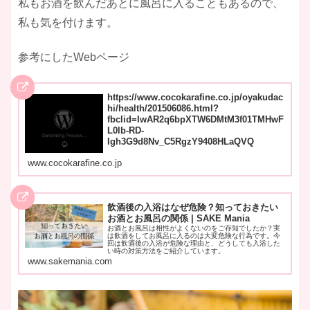
私もお酒を飲んだあとに風呂に入ることもあるので、
私も気を付けます。
参考にしたWebページ
https://www.cocokarafine.co.jp/oyakudac
hi/health/201506086.html?
fbclid=IwAR2q6bpXTW6DMtM3f01TMHwF
L0lb-RD-
Igh3G9d8Nv_C5RgzY9408HLaQVQ
www.cocokarafine.co.jp
飲酒後の入浴はなぜ危険？知っておきたい
お酒とお風呂の関係 | SAKE Mania
お酒とお風呂は相性がよくないのをご存知でしたか？実
は飲酒をしてお風呂に入るのは大変危険な行為です。今
回は飲酒後の入浴が危険な理由と、どうしても入浴した
い時の対策方法をご紹介しています。
www.sakemania.com