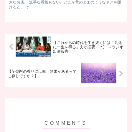
さなお店。 派手な看板もない、どこか昔のままのようなドアを開
けると、 そ...
【これからの時代を生き抜くには「九死
に一生を得る」力が必要！？】 ～ラジオ
出演報告
【芋焼酎の香りには癒し効果があるって
ご存じですか？】