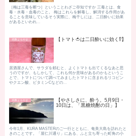
［梅は三毒を断つ］​ ということわざご存知ですか 三毒とは、食
毒・水毒・血毒のこと。 梅はこれらを解毒し、解消する作用があ
ることを意味しているそう ​ 実際に、梅干しには、二日酔いに効果
があるといわれ...
【トマト🍅は二日酔いに効く⁉】
焼酎よもやま
居酒屋さんで、サラダを頼むと、よくトマトも出てくるなあと思
うのですが、もしかして、これも何か意味があるのかも ​ というこ
とで、トマトについて調べてみました ​ トマトに含まれるリコピン
やクエン酸、ビタミンCなどの...
【やさしさに、酔う。5月9日・
焼酎よもやま
10日は、「黒糖焼酎の日」】
​ 今年1月、KURA MASTERのご一行とともに、奄美大島を訪れたと
きのことです。 ​ 「屋仁川通り」にある、ふと立ち寄った町角の小