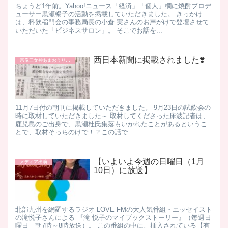
ちょうど1年前。Yahoo!ニュース「経済」「個人」欄に焼酎プロデ
ューサー黒瀬暢子の活動を掲載していただきました。 きっかけ
は、料飲稲門会の事務局長の小倉 実さんのお声がけで登壇させて
いただいた「ビジネスサロン」。 そこでお話を...
西日本新聞に掲載されました❣️
宗像三女神あまおうリキュール
11月7日付の朝刊に掲載していただきました。 9月23日の試飲会の
時に取材していただきました～ 取材してくださった床波記者は、
鹿児島のご出身で、黒瀬杜氏集落もいかれたことがあるというこ
とで、取材そっちのけで！？この話で...
【いよいよ今週の日曜日（1月
メディア出演
10日）に放送】
北部九州を網羅するラジオ LOVE FMの大人気番組・エッセイスト
の滝悦子さんによる 『滝 悦子のマイブックストーリー』（毎週日
曜日 朝7時～8時放送）。 この番組の中に、挿入されている【有