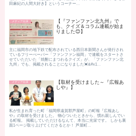
田麻紀の人間大好き】というコーナー...
【『ファンファン北九州』で
メディア出演
も、クイズ＆コラム連載が始ま
りました😊】
主に福岡市の地下鉄で配布されている西日本新聞さんが発行され
ているフリーぺーパー「ファンファン福岡」で連載をスタートさ
せていただいた「焼酎にまつわるクイズ」が、「ファンファン北
九州」でも、掲載されることになりました💓&#x1...
【取材を受けました～『広報あ
メディア出演
しや』】
私が生まれ育った町「福岡県遠賀郡芦屋町」の町報『広報あし
や』の取材を受けました。 物心ついたときから、慣れ親しんでい
る町報。 掲載していただけるなんて、本当に光栄です。 しかも裏
面1ページ取り上げてくださるとか！ 芦屋町...