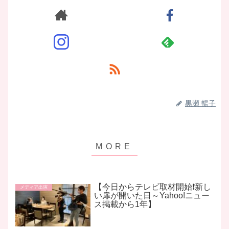
黒瀬 暢子
【今日からテレビ取材開始❗️新し
メディア出演
い扉が開いた日～Yahoo!ニュー
ス掲載から1年】