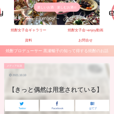
楽しいお酒 楽しむお酒☆
焼酎女子会～円(en)joy!～ オフィシャルブログ
焼酎女子会ギャラリー
焼酎女子会~enjoy動画
資料
お問合せ
焼酎プロデューサー 黒瀬暢子の知って得する焼酎のお話
メディア出演
2021.10.10
【きっと偶然は用意されている】
Twitter
Facebook
はてブ