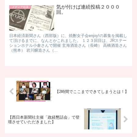
気が付けば連続投稿２０００
メディア出演
回。
日本経済新聞さん（西部版）に、焼酎女子会enjoy!の募集を掲載し
て頂けるまでに、なんとかこれました。 １２３回目は、JRステー
ションホテル小倉さんで開催 玄海酒造さん（長崎） 高橋酒造さん
（熊本） 岩川醸造さん（...
【2時間でここまでできてしまうとは！】
【西日本新聞社主催「政経懇話会」で登
壇させていただきました】