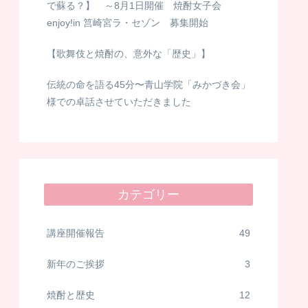
で蘇る？】 ～8月1日開催 焼酎女子会
enjoy!in 筥崎宮ラ・セゾン 募集開始
【歌舞伎と焼酎の、意外な「歴史」】
伝統の命を語る45分〜青山学院「みかづき会」
様での卓話させていただきました
カテゴリー
講座開催報告
49
新年のご挨拶
3
焼酎と歴史
12