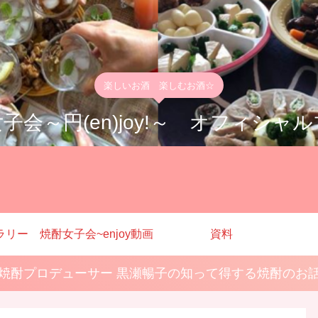
楽しいお酒 楽しむお酒☆
子会～円(en)joy!～ オフィシャ
ラリー
焼酎女子会~enjoy動画
資料
焼酎プロデューサー 黒瀬暢子の知って得する焼酎のお