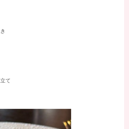
焼き
仕立て