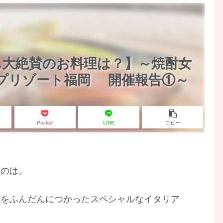
ん大絶賛のお料理は？】～焼酎女
ルトップリゾート福岡 開催報告①～
Pocket
LINE
コピー
たのは、
材をふんだんにつかったスペシャルなイタリア