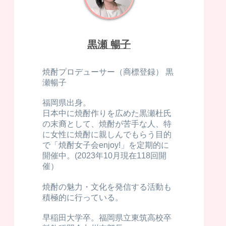
黒瀬 暢子
焼酎プロデューサー（商標登録） 黒
瀬暢子
福岡県出身。
日本中に焼酎作りを広めた黒瀬杜氏
の末裔として、焼酎が苦手な人、特
に女性に焼酎に親しんでもらう目的
で「焼酎女子会enjoy!」を定期的に
開催中。(2023年10月現在118回開
催）
焼酎の魅力・文化を発信する活動も
積極的に行っている。
早稲田大学卒。福岡県立東筑高校卒