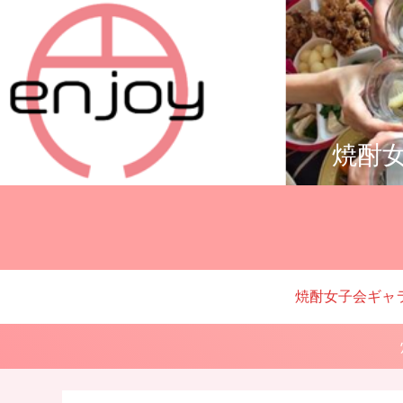
焼酎女
焼酎女子会ギャ