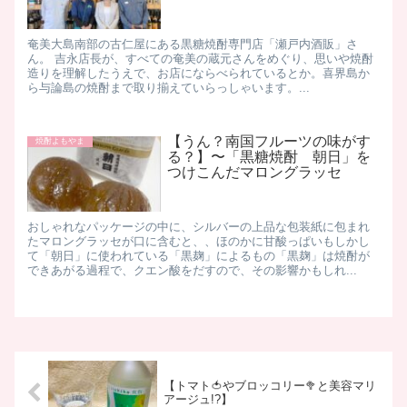
奄美大島南部の古仁屋にある黒糖焼酎専門店「瀬戸内酒販」さ
ん。 吉永店長が、すべての奄美の蔵元さんをめぐり、思いや焼酎
造りを理解したうえで、お店にならべられているとか。喜界島か
ら与論島の焼酎まで取り揃えていらっしゃいます。 ​ ...
【うん？南国フルーツの味がす
焼酎よもやま
る？】​〜「黒糖焼酎 朝日」を
つけこんだマロングラッセ
おしゃれなパッケージの中に、シルバーの上品な包装紙に包まれ
たマロングラッセが口に含むと、、ほのかに甘酸っぱい ​もしかし
て「朝日」に使われている「黒麹」によるもの「黒麹」は焼酎が
できあがる過程で、クエン酸をだすので、その影響かもしれ...
【トマト🍅やブロッコリー🥦と美容マリ
アージュ!?】