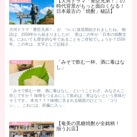
【大河ドラマ「豊臣兄弟！」の
焼酎よもやま
時代背景がもっと面白くなる！
日本最古の「焼酎」秘話】
大河ドラマ「豊臣兄弟！」が、ついに放送開始されましたね。 物
語は、1559年から始まりましたが、 実はこの年が「日本の焼酎文
化」においても歴史的な年であることをご存知でしょうか？ ​1559
年。この年は、文字として記録さ...
「みそで飲む一杯、酒に毒はな
焼酎よもやま
し」
「みそで飲む一杯、酒に毒はなし」ということわざ、みなさんご
存じですか？ 味噌をつまみにして飲めば、害はないという意味だ
そうです。 本当？？？ ​ 味噌に含まれる物質のひとつ、「コリ
ン」。 これには、肝臓に入っ...
【奄美の黒糖焼酎が全銘柄！
焼酎よもやま
揃うお店】