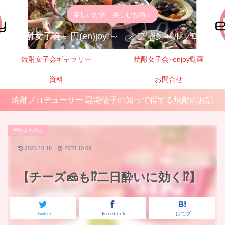
楽しいお酒 楽しむお酒☆
焼酎女子会～円(en)joy!～ オフィシャルブログ
焼酎女子会ギャラリー
焼酎女子会~enjoy動画
資料
お問合せ
焼酎プロデューサー 黒瀬暢子の知って得する焼酎のお話
焼酎よもやま
2023.10.18
2023.10.08
【チーズ🧀も⁉二日酔いに効く⁉】
Twitter
Facebook
はてブ