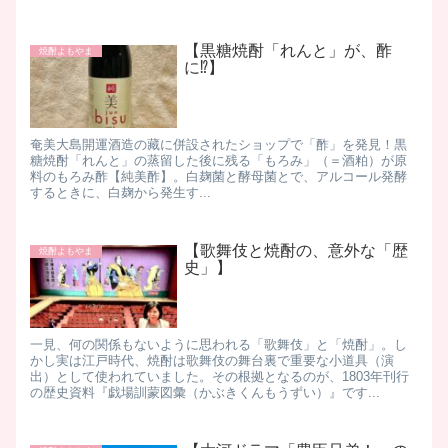
【黒糖焼酎「れんと」が、酢
焼酎よもやま
に⁉】
​奄美大島開運酒造の藏に併設されたショップで「酢」を発見！ ​ 黒
糖焼酎「れんと」の蒸留した後に残る「もろみ」（＝酒粕）が原
料のもろみ酢【純美酢】。 ​ 白麹菌と酵母菌とで、アルコール発酵
するときに、白麹から発生す...
【歌舞伎と焼酎の、意外な「歴
焼酎よもやま
史」】
一見、何の関係もないように思われる「歌舞伎」と「焼酎」。し
かし実は江戸時代、焼酎は歌舞伎の舞台裏で重要な小道具（演
出）として使われていました。 ​その根拠となるのが、1803年刊行
の歴史資料『戯場訓蒙図彙（かぶきくんもうずい）』です...