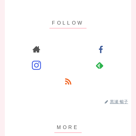
黒瀬 暢子