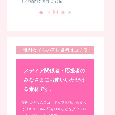
料飲稲門会九州支部長
焼酎女子会の宣材資料はコチラ
メディア関係者・応援者の
みなさまにお使いいただけ
る素材です。
焼酎女子会のロゴ、ポップ画像、あまお
うリキュールの紹介PDFなどをダウンロ