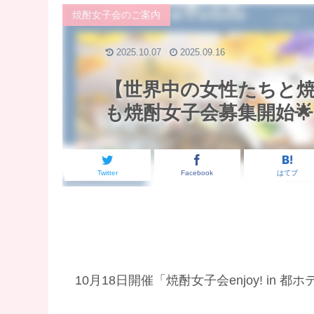
焼酎女子会のご案内
2025.10.07
2025.09.16
【世界中の女性たちと焼酎
も焼酎女子会募集開始🌟
Twitter
Facebook
はてブ
10月18日開催「焼酎女子会enjoy! in 都