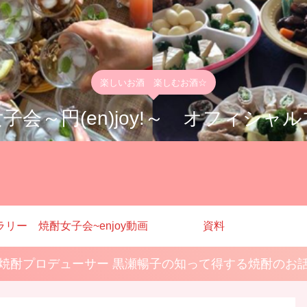
楽しいお酒 楽しむお酒☆
子会～円(en)joy!～ オフィシャ
ラリー
焼酎女子会~enjoy動画
資料
焼酎プロデューサー 黒瀬暢子の知って得する焼酎のお