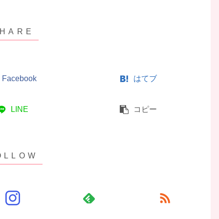
Facebook
はてブ
LINE
コピー