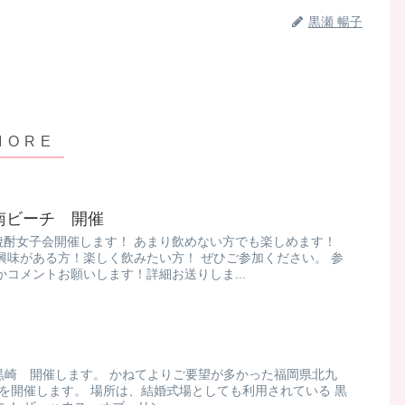
黒瀬 暢子
湘南ビーチ 開催
焼酎女子会開催します！ あまり飲めない方でも楽しめます！
興味がある方！楽しく飲みたい方！ ぜひご参加ください。 参
コメントお願いします！詳細お送りしま...
！
黒崎 開催します。 かねてよりご要望が多かった福岡県北九
を開催します。 場所は、結婚式場としても利用されている 黒