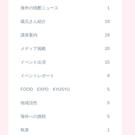
海外の焼酎ニュース
1
蔵元さん紹介
18
講座案内
18
メディア掲載
20
イベント出演
15
イベントレポート
8
FOOD EXPO KYUSYU
5
地域活性
5
海外への挑戦
5
執筆
1