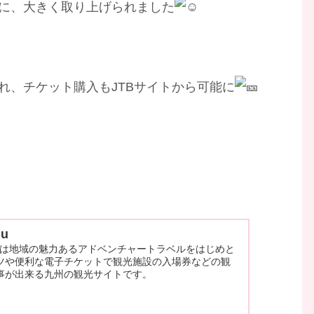
トに、大きく取り上げられました
れ、チケット購入もJTBサイトから可能に
hu
ushu」は地域の魅力あるアドベンチャートラベルをはじめと
ツや便利な電子チケットで観光施設の入場券などの観
事が出来る九州の観光サイトです。