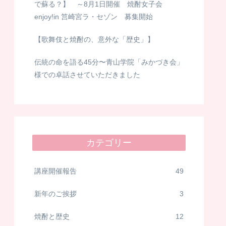
で蘇る？】 ～8月1日開催 焼酎女子会
enjoy!in 筥崎宮ラ・セゾン 募集開始
【歌舞伎と焼酎の、意外な「歴史」】
伝統の命を語る45分〜青山学院「みかづき会」
様での卓話させていただきました
カテゴリー
講座開催報告
49
新年のご挨拶
3
焼酎と歴史
12