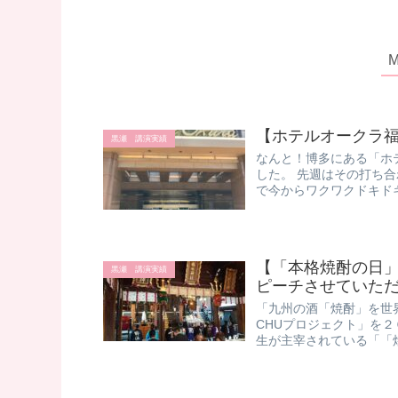
【ホテルオークラ
黒瀬 講演実績
なんと！博多にある「ホ
した。 先週はその打ち合
で今からワクワクドキドキ
【「本格焼酎の日
黒瀬 講演実績
ピーチさせていた
「九州の酒「焼酎」を世
CHUプロジェクト」を
生が主宰されている「「焼酎