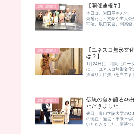
【開催速報❣】
黒瀬 講演実績
本日は、岩田屋さんで、「
焼酎たち～文豪や主人公
宰治、坂口安吾、開高健、
【ユネスコ無形文
黒瀬 講演実績
は？】
1月24日に、福岡北ロー
に、「ユネスコ無形文化
酒造り」に焦点を当てまし
伝統の命を語る45
黒瀬 講演実績
ただきました
​先日、青山学院大学の
の現在・過去・未来 〜
いただきました。 ​講演