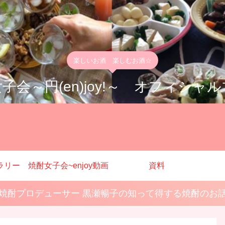
楽しいお酒 楽しむお酒☆
子会～円(en)joy!～ オフィシャ
ラリー
焼酎女子会~enjoy動画
資料
焼酎プロデューサー 黒瀬暢子の知って得する焼酎のお