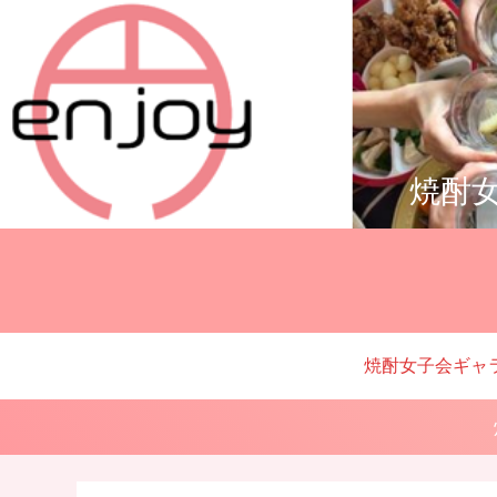
焼酎女
焼酎女子会ギャ