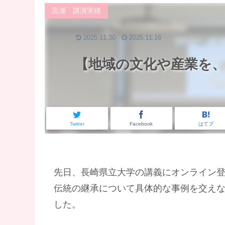
黒瀬 講演実績
2025.11.30
2025.11.16
【地域の文化や産業を
Twitter
Facebook
はてブ
先日、長崎県立大学の講義にオンライン
伝統の継承について具体的な事例を交えな
した。