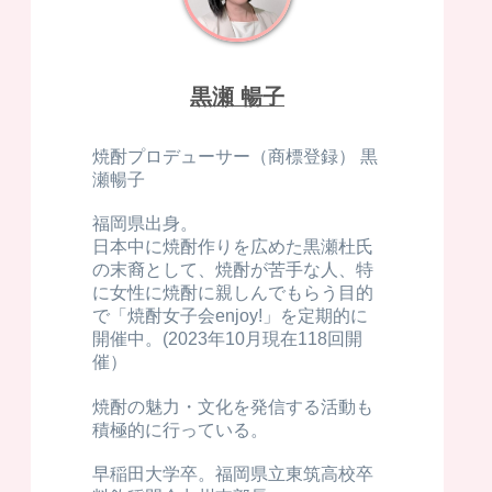
黒瀬 暢子
焼酎プロデューサー（商標登録） 黒
瀬暢子
福岡県出身。
日本中に焼酎作りを広めた黒瀬杜氏
の末裔として、焼酎が苦手な人、特
に女性に焼酎に親しんでもらう目的
で「焼酎女子会enjoy!」を定期的に
開催中。(2023年10月現在118回開
催）
焼酎の魅力・文化を発信する活動も
積極的に行っている。
早稲田大学卒。福岡県立東筑高校卒