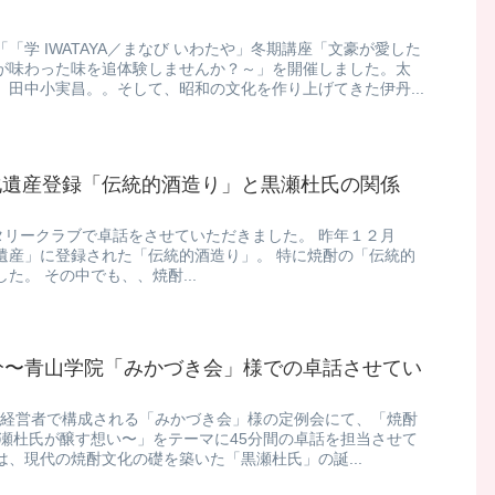
「学 IWATAYA／まなび いわたや」冬期講座「文豪が愛した
が味わった味を追体験しませんか？～」を開催しました。太
田中小実昌。。そして、昭和の文化を作り上げてきた伊丹...
化遺産登録「伝統的酒造り」と黒瀬杜氏の関係
タリークラブで卓話をさせていただきました。 昨年１２月
遺産」に登録された「伝統的酒造り」。 特に焼酎の「伝統的
た。 その中でも、、焼酎...
分〜青山学院「みかづき会」様での卓話させてい
OB経営者で構成される「みかづき会」様の定例会にて、「焼酎
黒瀬杜氏が醸す想い〜」をテーマに45分間の卓話を担当させて
では、現代の焼酎文化の礎を築いた「黒瀬杜氏」の誕...