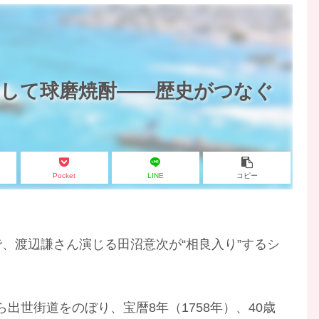
そして球磨焼酎――歴史がつなぐ
Pocket
LINE
コピー
で、渡辺謙さん演じる田沼意次が“相良入り”するシ
出世街道をのぼり、宝暦8年（1758年）、40歳