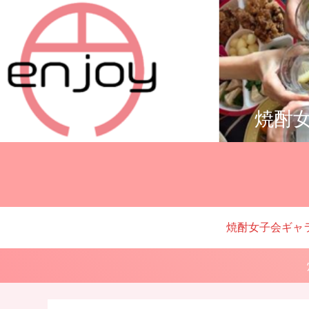
焼酎女
焼酎女子会ギャ