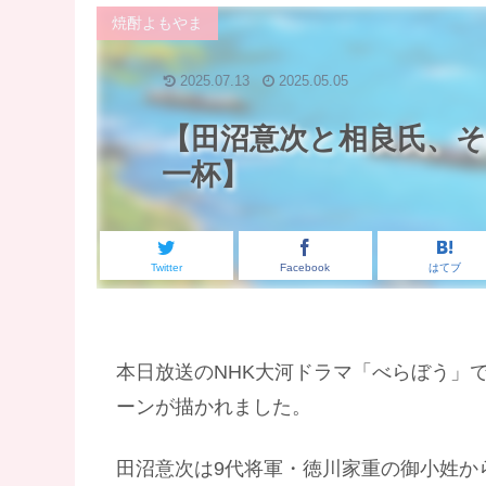
焼酎よもやま
2025.07.13
2025.05.05
【田沼意次と相良氏、
一杯】
Twitter
Facebook
はてブ
本日放送のNHK大河ドラマ「べらぼう」
ーンが描かれました。
田沼意次は9代将軍・徳川家重の御小姓から