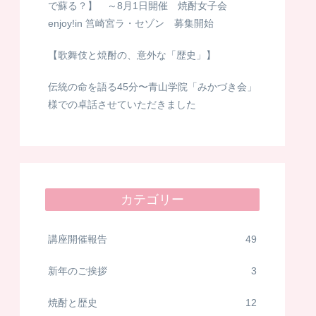
で蘇る？】 ～8月1日開催 焼酎女子会
enjoy!in 筥崎宮ラ・セゾン 募集開始
【歌舞伎と焼酎の、意外な「歴史」】
伝統の命を語る45分〜青山学院「みかづき会」
様での卓話させていただきました
カテゴリー
講座開催報告
49
新年のご挨拶
3
焼酎と歴史
12