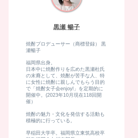
黒瀬 暢子
焼酎プロデューサー（商標登録） 黒
瀬暢子
福岡県出身。
日本中に焼酎作りを広めた黒瀬杜氏
の末裔として、焼酎が苦手な人、特
に女性に焼酎に親しんでもらう目的
で「焼酎女子会enjoy!」を定期的に
開催中。(2023年10月現在118回開
催）
焼酎の魅力・文化を発信する活動も
積極的に行っている。
早稲田大学卒。福岡県立東筑高校卒