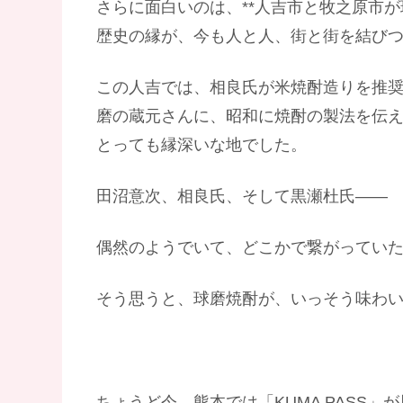
さらに面白いのは、**人吉市と牧之原市が
歴史の縁が、今も人と人、街と街を結び
この人吉では、相良氏が米焼酎造りを推
磨の蔵元さんに、昭和に焼酎の製法を伝
とっても縁深いな地でした。
田沼意次、相良氏、そして黒瀬杜氏——
偶然のようでいて、どこかで繋がってい
そう思うと、球磨焼酎が、いっそう味わ
ちょうど今、熊本では「KUMA PASS」