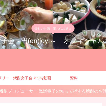
楽しいお酒 楽しむお酒☆
子会～円(en)joy!～ オフィシャ
ラリー
焼酎女子会~enjoy動画
資料
焼酎プロデューサー 黒瀬暢子の知って得する焼酎のお