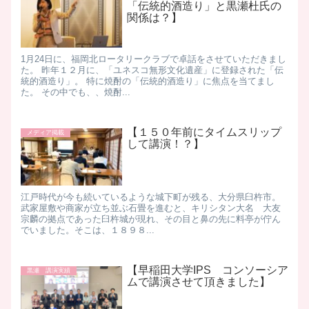
「伝統的酒造り」と黒瀬杜氏の
関係は？】
1月24日に、福岡北ロータリークラブで卓話をさせていただきまし
た。 昨年１２月に、「ユネスコ無形文化遺産」に登録された「伝
統的酒造り」。 特に焼酎の「伝統的酒造り」に焦点を当てまし
た。 その中でも、、焼酎...
【１５０年前にタイムスリップ
メディア掲載
して講演！？】
江戸時代が今も続いているような城下町が残る、大分県臼杵市。 ​
武家屋敷や商家が立ち並ぶ石畳を進むと、キリシタン大名 大友
宗麟の拠点であった臼杵城が現れ、その目と鼻の先に料亭が佇ん
でいました。 ​ そこは、１８９８...
【早稲田大学IPS コンソーシア
黒瀬 講演実績
ムで講演させて頂きました】