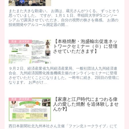
またまた大きな勘違い。 お酒は、蔵元さんがつくる。 ずっとそう
思っていました。 ですが、１月１１日、早稲田大学IPSコンソー
シアムで講演させていただき、自分の視野の狭さを痛感。 お酒の
技術開発やアルコール測定器の開...
【本格焼酎・泡盛輸出促進ネッ
黒瀬 講演実績
トワークセミナー（※）に登壇
させていただきます】
​ ９月２日、経済産業省九州経済産業局、一般社団法人九州経済連
合会、九州経済国際化推進機構主催のオンラインセミナーに登壇
させていただくことになりました。 ​ 一昨年に続き、2回目の登壇に
なります。 お声がけ...
【家康と江戸時代にまつわる偉
黒瀬 講演実績
人の愛した焼酎 を追体験しませ
んか❓】
​西日本新聞社北九州本社さん主催「ファン北トークライブ」にて