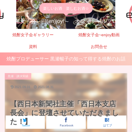
楽しいお酒 楽しむお酒☆
焼酎女子会～円(en)joy!～ オフィシャルブログ
焼酎女子会ギャラリー
焼酎女子会~enjoy動画
資料
お問合せ
焼酎プロデューサー 黒瀬暢子の知って得する焼酎のお話
黒瀬 講演実績
2021.09.01
2021.08.31
【西日本新聞社主催「西日本支店
長会」に登壇させていただきまし
た！】
Twitter
Facebook
はてブ