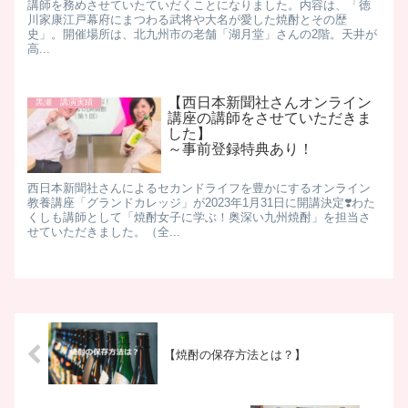
講師を務めさせていたていだくことになりました。​内容は、「徳
川家康江戸幕府にまつわる武将や大名が愛した焼酎とその歴
史」。​開催場所は、北九州市の老舗「湖月堂」さんの2階。天井が
高...
【西日本新聞社さんオンライン
黒瀬 講演実績
講座の講師をさせていただきま
した】
～事前登録特典あり！
西日本新聞社さんによるセカンドライフを豊かにするオンライン
教養講座「グランドカレッジ」が2023年1月31日に開講決定❣️​わた
くしも講師として「焼酎女子に学ぶ！奥深い九州焼酎」を担当さ
せていただきました。（全...
【焼酎の保存方法とは？】