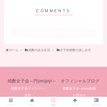
コメントを書き込む
ホーム
焼酎のある生活
女子的焼酎の楽しみ方
焼酎女子会～円(en)joy!～ オフィシャルブログ
焼酎女子会ギャラリー
焼酎女子会~enjoy動画
資料
お問合せ
© 2019 焼酎女子会～円(en)joy!～ オフィシャルブログ.
メニュー
ホーム
検索
トップ
サイドバー