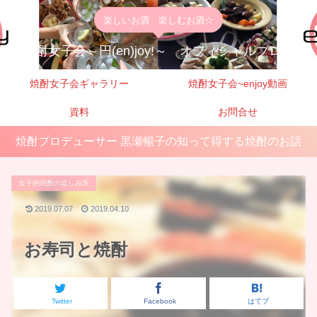
楽しいお酒 楽しむお酒☆
焼酎女子会～円(en)joy!～ オフィシャルブログ
焼酎女子会ギャラリー
焼酎女子会~enjoy動画
資料
お問合せ
焼酎プロデューサー 黒瀬暢子の知って得する焼酎のお話
女子的焼酎の楽しみ方
2019.07.07
2019.04.10
お寿司と焼酎
Twitter
Facebook
はてブ