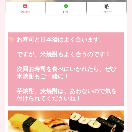
Pocket
LINE
コピー
お寿司と日本酒はよく合います。
ですが、米焼酎もよく合うのです！
次回お寿司を食べにいかれたら、ぜひ
米焼酎もご一緒に！
芋焼酎、麦焼酎は、あわないので気を
付けられてくださいね！