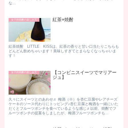
な...
紅茶×焼酎
女子的焼酎の楽しみ方
紅茶焼酎 LITTLE KISSは、紅茶の香りと甘い口当たりこちらも
どんどん飲めちゃいます！美味しすぎてとまらなくなっちゃいま
す！
【コンビニスイーツでマリアー
女子的焼酎の楽しみ方
ジュ】
久々にスイーツとのあわせ♬ 梅酒（※）を杏仁豆腐やレアチーズ
ケーキのソース代わりにトッピング♪杏仁豆腐と梅酒を一緒にいた
だくとフルーツポンチを食べているような感じ♬以前、焼酎でフ
ルーツポンチの提案をしましたが、梅酒フルーツポンチも...