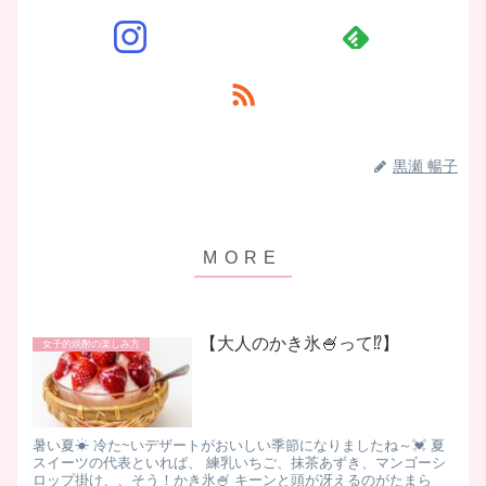
黒瀬 暢子
【大人のかき氷🍧って⁉️】
女子的焼酎の楽しみ方
暑い夏☀ 冷た~いデザートがおいしい季節になりましたね～💓 夏
スイーツの代表といれば、 練乳いちご、抹茶あずき、マンゴーシ
ロップ掛け、、そう！かき氷🍧 キーンと頭が冴えるのがたまら