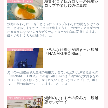
糖質ゼロ？低カロリーの焼酎シ
女子的焼酎の楽しみ方
ロップで楽しむ杏仁豆腐
焼酎のかわりに、 杏仁どうふにシロップがわりに焼酎をかけてみ
たことはありますか？ チョコで例えるなら、カカオ７２％がカカ
オ８６％になったようなビターなビターなお味に変身しますよ。
ほんのり甘く大人の味です。 ...
いろんな仕掛けが詰まった焼酎
女子的焼酎の楽しみ方
「NANAKUBO Blue」
先日の南山物産さん主催の焼酎女子会でいただいた東酒造さんの
「NANAKUBO Blue」 この青いボトルには「酒の肴が大好きなネ
コ（にゃにゃくぼ）が、かくれているというコンセプトで、ボト
ルに、紙の首輪がついています。 そこには...
焼酎のおすすめの飲み方～焼酎
女子的焼酎の楽しみ方
版カウボーイ