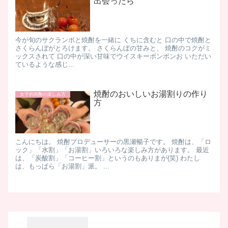
出会ったら
今が旬のサクランボと焼酎を一緒に くちに含むと 口の中で焼酎と
さくらんぼがとろけます。 さくらんぼの甘みと、 焼酎のコクがミ
ックスされて 口の中が深い甘味でウイスキーボンボンお いただい
ているような感じ...
焼酎のおいしいお湯割りの作り
女子的焼酎の楽しみ方
方
こんにちは。 焼酎プロデューサーの黒瀬暢子です。 焼酎は、「ロ
ック」「水割」「お湯割」いろいろな楽しみ方があります。 最近
は、「炭酸割」「コーヒー割」というのもありまが(笑) わたし
は、もっぱら「お湯割」派。 ...