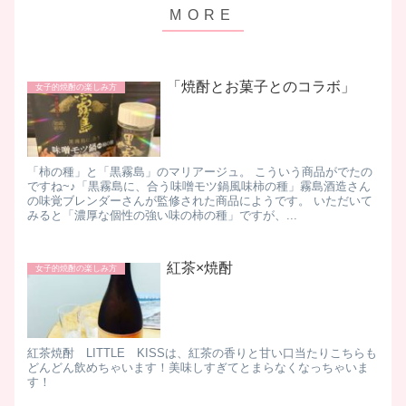
「焼酎とお菓子とのコラボ」
女子的焼酎の楽しみ方
「柿の種」と「黒霧島」のマリアージュ。 こういう商品がでたの
ですね~♪「黒霧島に、合う味噌モツ鍋風味柿の種」霧島酒造さん
の味覚ブレンダーさんが監修された商品にようです。 いただいて
みると「濃厚な個性の強い味の柿の種」ですが、...
紅茶×焼酎
女子的焼酎の楽しみ方
紅茶焼酎 LITTLE KISSは、紅茶の香りと甘い口当たりこちらも
どんどん飲めちゃいます！美味しすぎてとまらなくなっちゃいま
す！