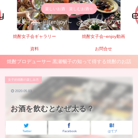
楽しいお酒 楽しむお酒☆
焼酎女子会～円(en)joy!～ オフィシャルブログ
焼酎女子会ギャラリー
焼酎女子会~enjoy動画
資料
お問合せ
焼酎プロデューサー 黒瀬暢子の知って得する焼酎のお話
女子的焼酎の楽しみ方
2020.05.03
お酒を飲むとなぜ太る？
Twitter
Facebook
はてブ