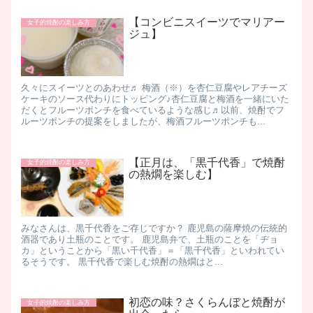
【コンビニスイーツでマリアー
女子的焼酎の楽しみ方
ジュ】
久々にスイーツとのあわせ♬ 梅酒（※）を杏仁豆腐やレアチーズ
ケーキのソース代わりにトッピング♪杏仁豆腐と梅酒を一緒にいた
だくとフルーツポンチを食べているような感じ♬以前、焼酎でフ
ルーツポンチの提案をしましたが、梅酒フルーツポンチも...
【正月は、「黒千代香」で焼酎
女子的焼酎の楽しみ方
の熱燗を楽しむ】
みなさんは、黒千代香をご存じですか？ 鹿児島の薩摩焼の伝統的
酒器であり土瓶のことです。 鹿児島弁で、土瓶のことを「ヂョ
カ」ということから「黒い千代香」＝「黒千代香」といわれてい
るそうです。 黒千代香で楽しむ焼酎の熱燗はと...
初恋の味？さくらんぼと焼酎が
女子的焼酎の楽しみ方