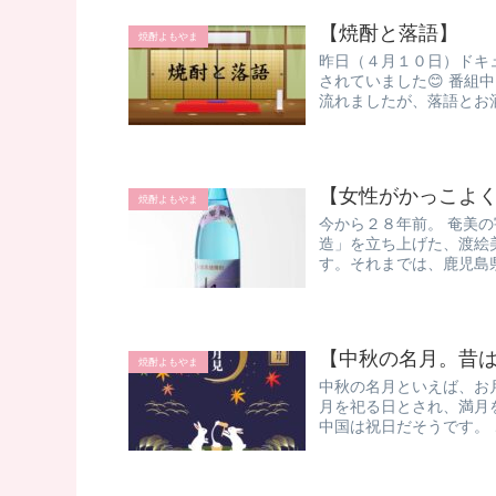
【焼酎と落語】
焼酎よもやま
昨日（４月１０日）ドキ
されていました😊 番
流れましたが、落語とお酒は
【女性がかっこよ
焼酎よもやま
今から２８年前。 奄美
造」を立ち上げた、渡絵
す。 ​ それまでは、鹿児
【中秋の名月。昔は
焼酎よもやま
中秋の名月といえば、お月
月を祀る日とされ、満月を
中国は祝日だそうです。 