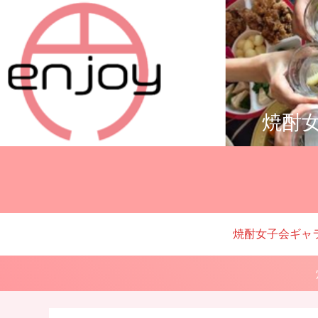
焼酎女
焼酎女子会ギャ