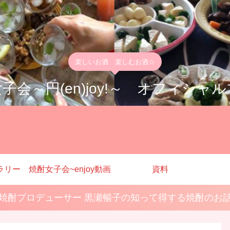
楽しいお酒 楽しむお酒☆
子会～円(en)joy!～ オフィシャ
ラリー
焼酎女子会~enjoy動画
資料
焼酎プロデューサー 黒瀬暢子の知って得する焼酎のお