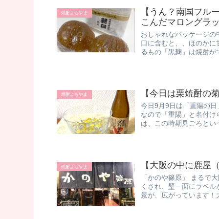
【うん？南国フルー
焼酎よもやま
こんだマロングラ
おしゃれなパッケージの
口に含むと、、ほのかに甘
るもの「黒麹」は焼酎がで
【今日は栗焼酎の
焼酎よもやま
今日9月9日は「重陽の日
なので「重陽」と名付けら
は、この時期見ごろという
【大阪の中に鹿屋
焼酎よもやま
「かのや篠原」 まるで
くされ、壁一面にラベル
景が、広がっています！ ​