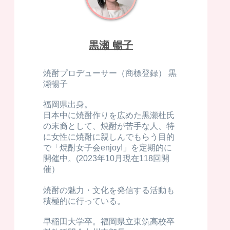
黒瀬 暢子
焼酎プロデューサー（商標登録） 黒
瀬暢子
福岡県出身。
日本中に焼酎作りを広めた黒瀬杜氏
の末裔として、焼酎が苦手な人、特
に女性に焼酎に親しんでもらう目的
で「焼酎女子会enjoy!」を定期的に
開催中。(2023年10月現在118回開
催）
焼酎の魅力・文化を発信する活動も
積極的に行っている。
早稲田大学卒。福岡県立東筑高校卒