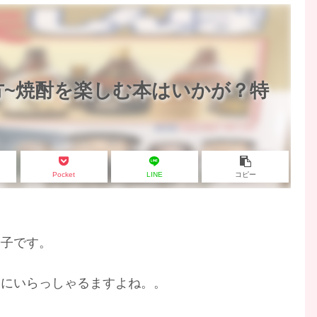
~焼酎を楽しむ本はいかが？特
Pocket
LINE
コピー
暢子です。
家にいらっしゃるますよね。。