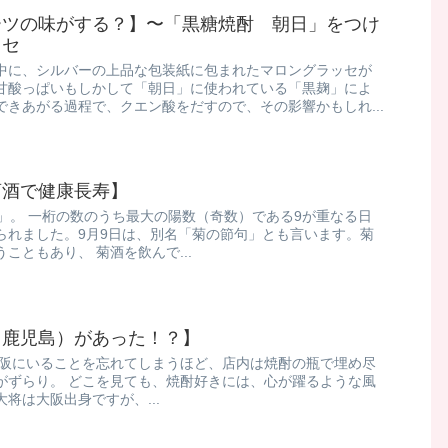
ツの味がする？】​〜「黒糖焼酎 朝日」をつけ
ッセ
中に、シルバーの上品な包装紙に包まれたマロングラッセが
酸っぱい ​もしかして「朝日」に使われている「黒麹」によ
きあがる過程で、クエン酸をだすので、その影響かもしれ...
菊酒で健康長寿】
」。 一桁の数のうち最大の陽数（奇数）である9が重なる日
れました。 ​ 9月9日は、別名「菊の節句」とも言います。菊
こともあり、 菊酒を飲んで...
（鹿児島）があった！？】
大阪にいることを忘れてしまうほど、店内は焼酎の瓶で埋め尽
がずらり。 どこを見ても、焼酎好きには、心が躍るような風
大将は大阪出身ですが、...