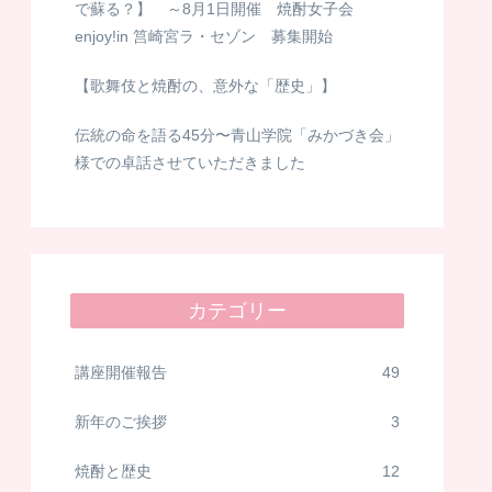
で蘇る？】 ～8月1日開催 焼酎女子会
enjoy!in 筥崎宮ラ・セゾン 募集開始
【歌舞伎と焼酎の、意外な「歴史」】
伝統の命を語る45分〜青山学院「みかづき会」
様での卓話させていただきました
カテゴリー
講座開催報告
49
新年のご挨拶
3
焼酎と歴史
12