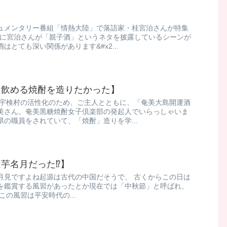
ュメンタリー番組「情熱大陸」で落語家・桂宮治さんが特集
組中に宮治さんが「親子酒」というネタを披露しているシーンが
とても深い関係があります&#x2...
く飲める焼酎を造りたかった】
の宇検村の活性化のため、ご主人とともに、「奄美大島開運酒
美さん。奄美黒糖焼酎女子倶楽部の発起人でいらっしゃいま
島県の職員をされていて、「焼酎」造りを学...
芋名月だった⁉】
見ですよね ​起源は古代の中国だそうで、 古くからこの日は
鑑賞する風習があったとか ​ 現在では「中秋節」と呼ばれ、
この風習は平安時代の...