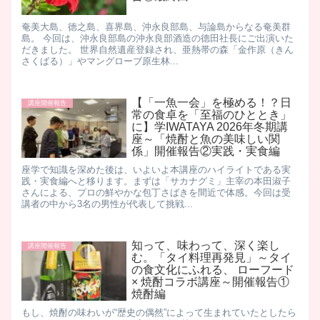
奄美大島、徳之島、喜界島、沖永良部島、与論島からなる奄美群
島。 今回は、沖永良部島の沖永良部酒造の德田社長にご出演いた
だきました。 世界自然遺産登録され、亜熱帯の森「金作原（きん
さくばる）」やマングローブ原生林...
【「一魚一会」を極める！？日
講座開催報告
常の食卓を「至福のひととき」
に】学IWATAYA 2026年冬期講
座～「焼酎と魚の美味しい関
係」開催報告②実践・実食編
座学で知識を深めた後は、いよいよ本講座のハイライトである実
践・実食編へと移ります。 ​まずは「サカナグミ」主宰の本田淑子
さんによる、プロの鮮やかな包丁さばきを間近で体感。 ​今回は受
講者の中から3名の男性が代表して挑戦...
知って、味わって、深く楽し
講座開催報告
む。「タイ料理再発見」～タイ
の食文化にふれる、 ローフード
× 焼酎コラボ講座～開催報告①
焼酎編
もし、焼酎の味わいが“歴史の偶然”によって生まれていたとしたら