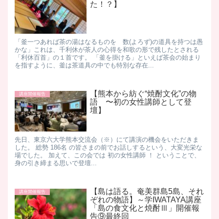
た！？】
「釜一つあれば茶の湯はなるものを 数(よろず)の道具を持つは愚
かな」 ​これは、千利休が茶人の心得を和歌の形で残したとされる
「利休百首」の１首です。 「釜を掛ける」といえば茶会の始まり
を指すように、釜は茶道具の中でも特別な存在...
【熊本から紡ぐ“焼酎文化”の物
講座開催報告
語 〜初の女性講師として登
壇】​
先日、東京六大学熊本交流会（※）にて講演の機会をいただきま
した。 総勢 186名 の皆さまの前でお話しするという、大変光栄な
場でした。 加えて、この会では 初の女性講師 ！ ということで、
身の引き締まる思いで登壇...
【島は語る。奄美群島5島、それ
講座開催報告
ぞれの物語】～学IWATAYA講座
「島の食文化と焼酎Ⅲ」開催報
告⑨最終回