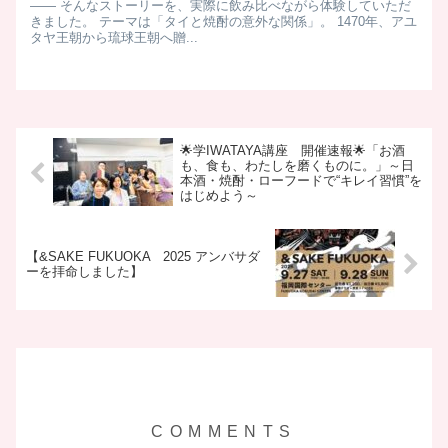
—— そんなストーリーを、実際に飲み比べながら体験していただ
きました。 テーマは「タイと焼酎の意外な関係」。 1470年、アユ
タヤ王朝から琉球王朝へ贈...
🌟学IWATAYA講座 開催速報🌟「お酒
も、食も、わたしを磨くものに。」～日
本酒・焼酎・ローフードで“キレイ習慣”を
はじめよう～
【&SAKE FUKUOKA 2025 アンバサダ
ーを拝命しました】