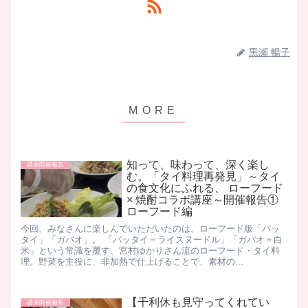
黒瀬 暢子
知って、味わって、深く楽し
講座開催報告
む。「タイ料理再発見」～タイ
の食文化にふれる、 ローフード
× 焼酎コラボ講座～開催報告①
ローフード編
今回、みなさんに楽しんでいただいたのは、ローフード版「パッ
タイ」「ガパオ」。 「パッタイ＝ライスヌードル」「ガパオ＝白
米」という常識を覆す、宮村ゆかりさん流のローフード・タイ料
理。野菜を主役に、非加熱で仕上げることで、素材の...
【千利休も見守ってくれてい
講座開催報告