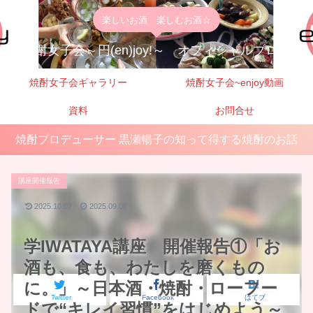
楽しいお酒 楽しむお酒☆
焼酎女子会～円(en)joy!～ オフィシャルブログ
焼酎女子会ギャラリー
焼酎女子会~enjoy動画
資料
お問合せ
焼酎プロデューサー 黒瀬暢子の知って得する焼酎のお話
講座開催報告
2025.10.07
2025.09.08
学IWATAYA講座 開催報告①「お
酒も、食も、わたしを磨くもの
に。」～日本酒・焼酎・ローフー
Twitter
Facebook
はてブ
ドで“キレイ習慣”をはじめよう～