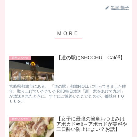
黒瀬 暢子
【道の駅にSHOCHU Café⁉】
焼酎よもやま
宮崎県都城市にある、 「道の駅」都城NiQLL に行ってきました ​ 昨
年、取り上げていただいたRKB毎日放送「新 窓をあけて九州」
が放送されたときに、すぐにご連絡いただいたのが、 ​ 都城ＮＩＱ
ＬＬを...
【女子に最強の簡単おつまみは
焼酎よもやま
アボカド🥑⁉～アボカドが美容や
二日酔い防止によい？お話】