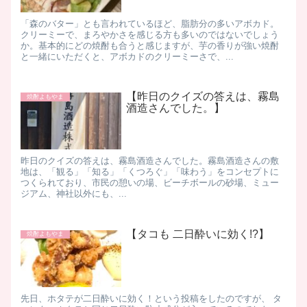
「森のバター」とも言われているほど、脂肪分の多いアボカド。
クリーミーで、まろやかさを感じる方も多いのではないでしょう
か。 ​ 基本的にどの焼酎も合うと感じますが、芋の香りが強い焼酎
と一緒にいただくと、アボカドのクリーミーさで、...
【昨日のクイズの答えは、霧島
焼酎よもやま
酒造さんでした。】
昨日のクイズの答えは、霧島酒造さんでした。 ​霧島酒造さんの敷
地は、「観る」「知る」「くつろぐ」「味わう」をコンセプトに
つくられており、 ​ 市民の憩いの場、ビーチボールの砂場、ミュー
ジアム、神社以外にも、 ​ ...
【タコも 二日酔いに効く!?】
焼酎よもやま
先日、ホタテが二日酔いに効く！という投稿をしたのですが、 タ