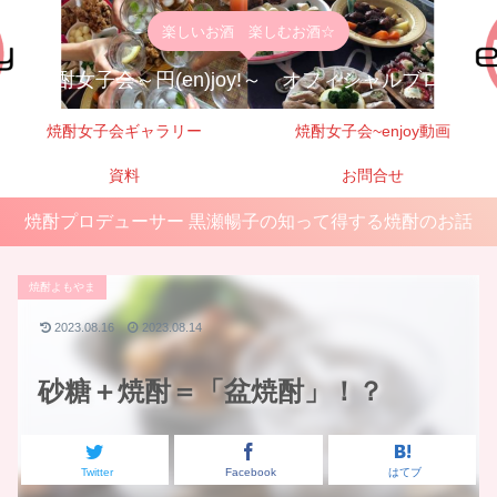
楽しいお酒 楽しむお酒☆
焼酎女子会～円(en)joy!～ オフィシャルブログ
焼酎女子会ギャラリー
焼酎女子会~enjoy動画
資料
お問合せ
焼酎プロデューサー 黒瀬暢子の知って得する焼酎のお話
焼酎よもやま
2023.08.16
2023.08.14
砂糖＋焼酎＝「盆焼酎」！？
Twitter
Facebook
はてブ