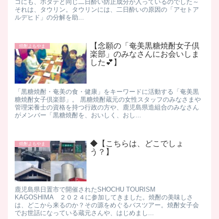
コにも、ホタテと同じ二日酔い防止成分が入っているのでした～ ​
それは、タウリン。 ​ タウリンには、二日酔いの原因の「アセトア
ルデヒド」の分解を助...
【念願の「奄美黒糖焼酎女子倶
焼酎よもやま
楽部」のみなさんにお会いしま
した💕】
「黒糖焼酎・奄美の食・健康」をキーワードに活動する「奄美黒
糖焼酎女子倶楽部」。 黒糖焼酎蔵元の女性スタッフのみなさまや
管理栄養士の資格を持つ行政の方や、鹿児島県造組合のみなさん
がメンバー ​ 「黒糖焼酎を、おいしく、おし...
◆【こちらは、どこでしょ
焼酎よもやま
う？】
鹿児島県日置市で開催されたSHOCHU TOURISM
KAGOSHIMA ２０２４に参加してきました。 ​焼酎の美味しさ
は、どこから来るのか？その源をめぐるバスツアー。 ​焼酎女子会
でお世話になっている蔵元さんや、はじめまし...