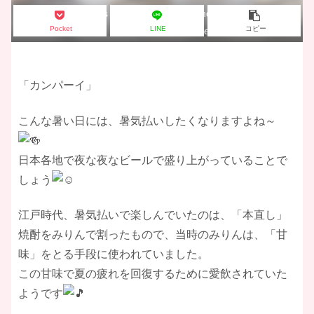
Shochu and nibbles on a white background with a copy space.
Pocket
LINE
コピー
Image of Japanese liquor.
「カンパーイ」
こんな暑い日には、暑気払いしたくなりますよね～
日本各地で夜な夜なビールで盛り上がっていることで
しょう
​江戸時代、暑気払いで楽しんでいたのは、「本直し」
焼酎をみりんで割ったもので、当時のみりんは、「甘
味」をとる手段に使われていました。
この甘味で夏の疲れを回復するために愛飲されていた
ようです