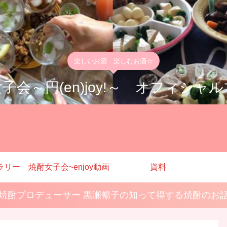
楽しいお酒 楽しむお酒☆
子会～円(en)joy!～ オフィシャ
ラリー
焼酎女子会~enjoy動画
資料
焼酎プロデューサー 黒瀬暢子の知って得する焼酎のお