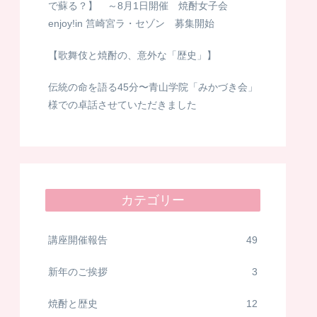
で蘇る？】 ～8月1日開催 焼酎女子会
enjoy!in 筥崎宮ラ・セゾン 募集開始
【歌舞伎と焼酎の、意外な「歴史」】
伝統の命を語る45分〜青山学院「みかづき会」
様での卓話させていただきました
カテゴリー
講座開催報告
49
新年のご挨拶
3
焼酎と歴史
12