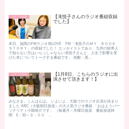
【滝悦子さんのラジオ番組収録
メディア出演
でした】
本日、福岡のFMラジオ局LOVE FM「滝悦子のＭＹ ＢＯＯＫ
ＳＴＯＲＹ」の収録でした！ エッセイストであり、九州の財界人
で知らない方はいらっしゃならい滝悦子さんと、人生で影響を受
けた本についてトークする番組です。 焼酎・黒...
【1月8日、こちらのラジオに出
メディア出演
演させて頂きます！】
みなさま。こんばんは。 いよいよ、大阪でのラジオ出演が決まり
ました ABC（大阪朝日放送）の大人気ラジオ番組 「おはようパー
ソナリティ小縣裕介です」 （毎週月～木曜日放送 番組放送時
間 6：30～９：００ ...