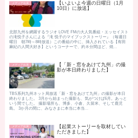
【いよいよ今週の日曜日（1月
メディア出演
10日）に放送】
北部九州を網羅するラジオ LOVE FMの大人気番組・エッセイスト
の滝悦子さんによる『滝 悦子のマイブックストーリー』（毎週日
曜日 朝7時～8時放送）この番組の中に、挿入されている【有田
麻紀の人間大好き】というコーナーで、約８分間ほど、焼...
【「新・窓をあけて九州」の撮
メディア出演
影が本日終わりました】
TBS系列九州ネット局放送「新・窓をあけて九州」の撮影が本日
終わりました。 3月から始まった撮影も、気がつけば6月。あっと
いう間でした。 撮影場所も、博多、小倉、久留米、そして鹿児
島。 3か月の間に、みなさまに本当に本当...
【起業ストーリーを取材してい
メディア出演
ただきました】