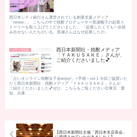
西日本シティ銀行さん運営されている創業支援メディア
「renew」。 こちらの中で焼酎プロデューサー黒瀬暢子の起業ス
トーリーを取り上げてくださいました。 「起業したくても一歩踏
み出せない人たちがいる。黒瀬さんはなぜ起業したの...
西日本新聞社・焼酎メディア
メディア出演
「ＹＡＫＵＳＡＫＥ」さんが、
ご紹介くださいました💕
「占いオンライン焼酎女子会enjoy!」×手相～vol.1 今回ご協賛いた
だく西日本新聞社・焼酎メディア「ＹＡＫＵＳＡＫＥ」さんが、
ご紹介くださいました💕ぜひ、こちらをご覧ください😊東京、愛
知、兵庫、...
【西日本新聞社主催「西日本支店長会」
に登壇させていただきました！】