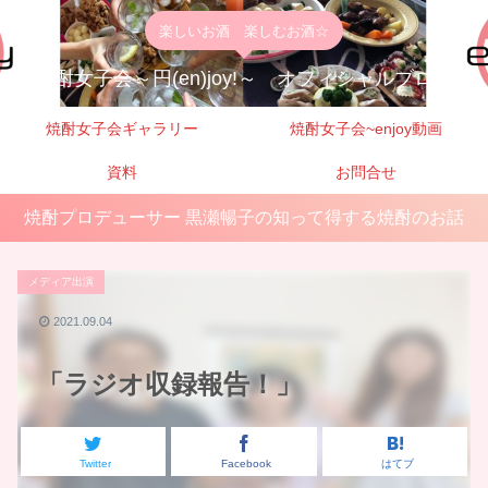
楽しいお酒 楽しむお酒☆
焼酎女子会～円(en)joy!～ オフィシャルブログ
焼酎女子会ギャラリー
焼酎女子会~enjoy動画
資料
お問合せ
焼酎プロデューサー 黒瀬暢子の知って得する焼酎のお話
メディア出演
2021.09.04
「ラジオ収録報告！」
Twitter
Facebook
はてブ