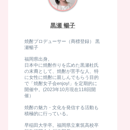
黒瀬 暢子
焼酎プロデューサー（商標登録） 黒
瀬暢子
福岡県出身。
日本中に焼酎作りを広めた黒瀬杜氏
の末裔として、焼酎が苦手な人、特
に女性に焼酎に親しんでもらう目的
で「焼酎女子会enjoy!」を定期的に
開催中。(2023年10月現在118回開
催）
焼酎の魅力・文化を発信する活動も
積極的に行っている。
早稲田大学卒。福岡県立東筑高校卒