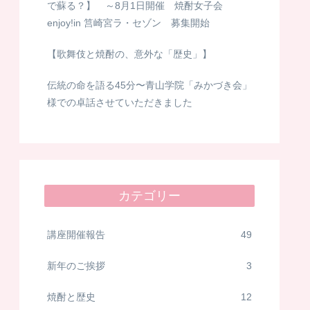
で蘇る？】 ～8月1日開催 焼酎女子会
enjoy!in 筥崎宮ラ・セゾン 募集開始
【歌舞伎と焼酎の、意外な「歴史」】
伝統の命を語る45分〜青山学院「みかづき会」
様での卓話させていただきました
カテゴリー
講座開催報告
49
新年のご挨拶
3
焼酎と歴史
12