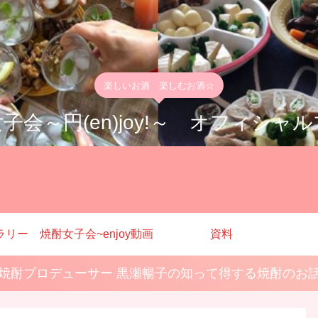
楽しいお酒 楽しむお酒☆
子会～円(en)joy!～ オフィシャ
ラリー
焼酎女子会~enjoy動画
資料
焼酎プロデューサー 黒瀬暢子の知って得する焼酎のお