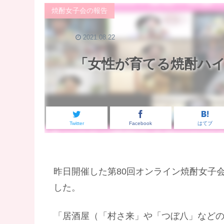
焼酎女子会の報告
2021.08.22
「女性が育てる焼酎ハ
Twitter
Facebook
はてブ
昨日開催した第80回オンライン焼酎女子会e
した。
「居酒屋（「村さ来」や「つぼ八」など