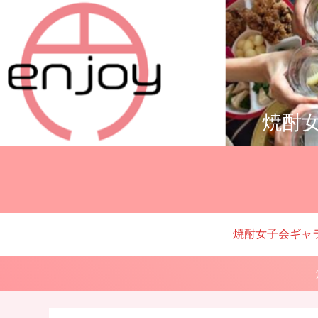
焼酎女
焼酎女子会ギャ