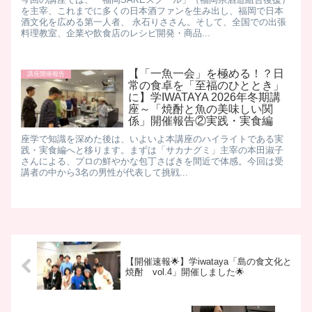
を主宰、これまでに多くの日本酒ファンを生み出し、福岡で日本
酒文化を広める第一人者、 永石りささん。 ​ そして、全国での出張
料理教室、企業や飲食店のレシピ開発・商品...
【「一魚一会」を極める！？日
講座開催報告
常の食卓を「至福のひととき」
に】学IWATAYA 2026年冬期講
座～「焼酎と魚の美味しい関
係」開催報告②実践・実食編
座学で知識を深めた後は、いよいよ本講座のハイライトである実
践・実食編へと移ります。 ​まずは「サカナグミ」主宰の本田淑子
さんによる、プロの鮮やかな包丁さばきを間近で体感。 ​今回は受
講者の中から3名の男性が代表して挑戦...
【開催速報🌟】学iwataya「島の食文化と
焼酎 vol.4」開催しました🌟