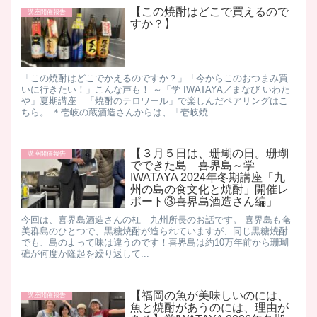
【この焼酎はどこで買えるので
講座開催報告
すか？】
「この焼酎はどこでかえるのですか？」「今からこのおつまみ買
いに行きたい！」こんな声も！ ～「学 IWATAYA／まなび いわた
や」夏期講座 「焼酎のテロワール」で楽しんだペアリングはこ
ちら。 ＊壱岐の蔵酒造さんからは、「壱岐焼...
【３月５日は、珊瑚の日。珊瑚
講座開催報告
でできた島 喜界島～学
IWATAYA 2024年冬期講座「九
州の島の食文化と焼酎」開催レ
ポート③喜界島酒造さん編」
​ 今回は、喜界島酒造さんの杠 九州所長のお話です。 喜界島も奄
美群島のひとつで、黒糖焼酎が造られていますが、同じ黒糖焼酎
でも、島のよって味は違うのです！ ​ 喜界島は約10万年前から珊瑚
礁が何度か隆起を繰り返して...
【福岡の魚が美味しいのには、
講座開催報告
魚と焼酎があうのには、理由が