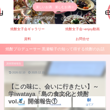
楽しいお酒 楽しむお酒☆
焼酎女子会～円(en)joy!～ オフィシャルブログ
焼酎女子会ギャラリー
焼酎女子会~enjoy動画
資料
お問合せ
焼酎プロデューサー 黒瀬暢子の知って得する焼酎のお話
講座開催報告
2026.02.10
2025.12.15
【この味に、会いに行きたい】～
学iwataya「島の食文化と焼酎
vol.4」開催報告①
Twitter
Facebook
はてブ