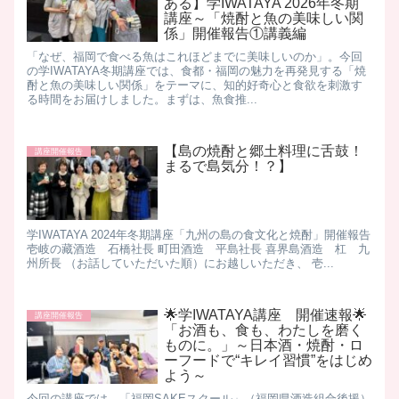
ある】学IWATAYA 2026年冬期
講座～「焼酎と魚の美味しい関
係」開催報告①講義編
「なぜ、福岡で食べる魚はこれほどまでに美味しいのか」。 ​今回
の学IWATAYA冬期講座では、食都・福岡の魅力を再発見する「焼
酎と魚の美味しい関係」をテーマに、知的好奇心と食欲を刺激す
る時間をお届けしました。 ​まずは、魚食推...
【島の焼酎と郷土料理に舌鼓！
講座開催報告
まるで島気分！？】
学IWATAYA 2024年冬期講座「九州の島の食文化と焼酎」開催報告 ​
壱岐の藏酒造 石橋社長 町田酒造 平島社長 喜界島酒造 杠 九
州所長 （お話していただいた順） ​ にお越しいただき、 壱...
🌟学IWATAYA講座 開催速報🌟
講座開催報告
「お酒も、食も、わたしを磨く
ものに。」～日本酒・焼酎・ロ
ーフードで“キレイ習慣”をはじめ
よう～
今回の講座では、「福岡SAKEスクール」（福岡県酒造組合後援）