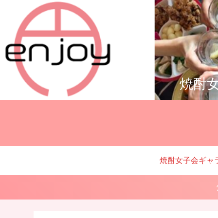
焼酎女
焼酎女子会ギャ