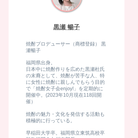
黒瀬 暢子
焼酎プロデューサー（商標登録） 黒
瀬暢子
福岡県出身。
日本中に焼酎作りを広めた黒瀬杜氏
の末裔として、焼酎が苦手な人、特
に女性に焼酎に親しんでもらう目的
で「焼酎女子会enjoy!」を定期的に
開催中。(2023年10月現在118回開
催）
焼酎の魅力・文化を発信する活動も
積極的に行っている。
早稲田大学卒。福岡県立東筑高校卒