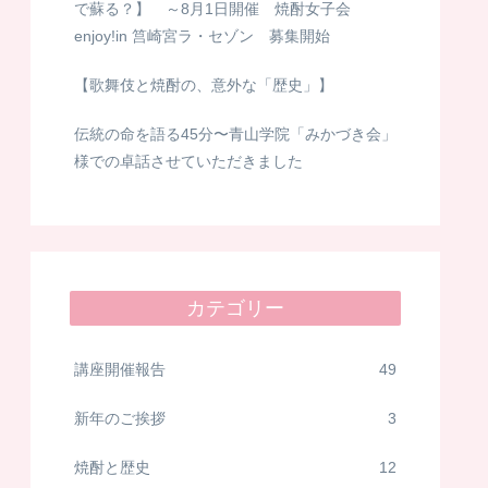
で蘇る？】 ～8月1日開催 焼酎女子会
enjoy!in 筥崎宮ラ・セゾン 募集開始
【歌舞伎と焼酎の、意外な「歴史」】
伝統の命を語る45分〜青山学院「みかづき会」
様での卓話させていただきました
カテゴリー
講座開催報告
49
新年のご挨拶
3
焼酎と歴史
12