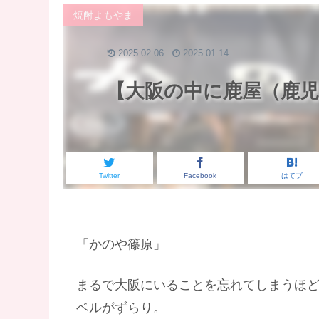
焼酎よもやま
2025.02.06
2025.01.14
【大阪の中に鹿屋（鹿
Twitter
Facebook
はてブ
「かのや篠原」
まるで大阪にいることを忘れてしまうほ
ベルがずらり。