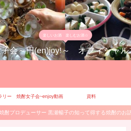
楽しいお酒 楽しむお酒☆
子会～円(en)joy!～ オフィシャ
ラリー
焼酎女子会~enjoy動画
資料
焼酎プロデューサー 黒瀬暢子の知って得する焼酎のお