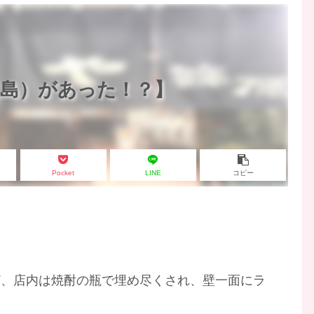
児島）があった！？】
Pocket
LINE
コピー
ど、店内は焼酎の瓶で埋め尽くされ、壁一面にラ