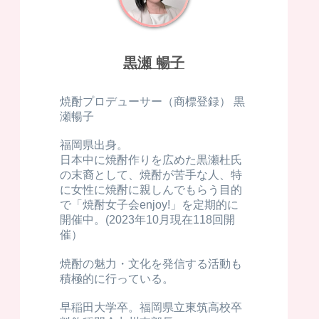
黒瀬 暢子
焼酎プロデューサー（商標登録） 黒
瀬暢子
福岡県出身。
日本中に焼酎作りを広めた黒瀬杜氏
の末裔として、焼酎が苦手な人、特
に女性に焼酎に親しんでもらう目的
で「焼酎女子会enjoy!」を定期的に
開催中。(2023年10月現在118回開
催）
焼酎の魅力・文化を発信する活動も
積極的に行っている。
早稲田大学卒。福岡県立東筑高校卒