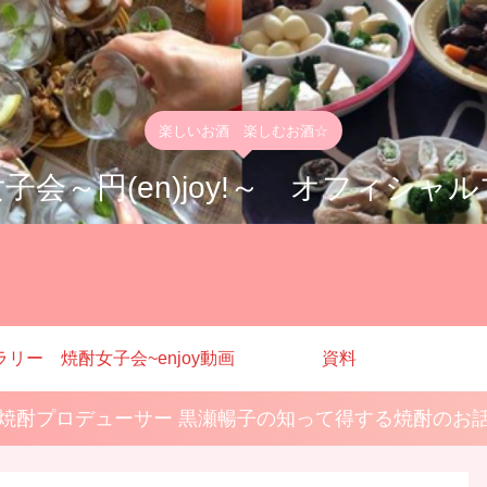
楽しいお酒 楽しむお酒☆
子会～円(en)joy!～ オフィシャ
ラリー
焼酎女子会~enjoy動画
資料
焼酎プロデューサー 黒瀬暢子の知って得する焼酎のお