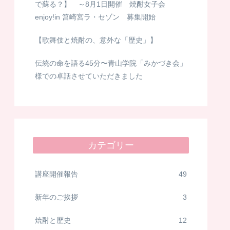
で蘇る？】 ～8月1日開催 焼酎女子会
enjoy!in 筥崎宮ラ・セゾン 募集開始
【歌舞伎と焼酎の、意外な「歴史」】
伝統の命を語る45分〜青山学院「みかづき会」
様での卓話させていただきました
カテゴリー
講座開催報告
49
新年のご挨拶
3
焼酎と歴史
12