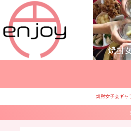
焼酎女
焼酎女子会ギャ