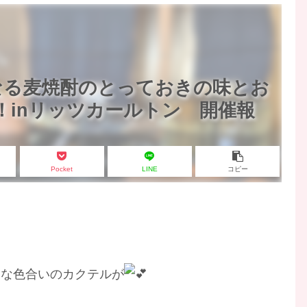
なる麦焼酎のとっておきの味とお
oy！inリッツカールトン 開催報
Pocket
LINE
コピー
、
うな色合いのカクテルが