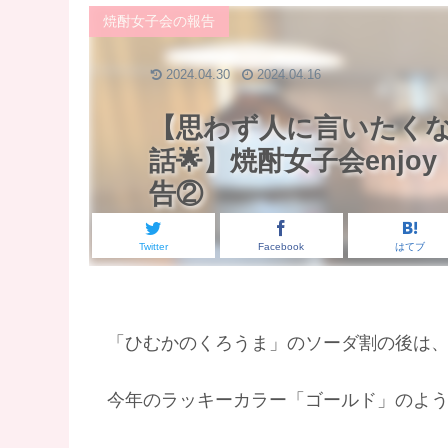
焼酎女子会の報告
2024.04.30
2024.04.16
【思わず人に言いたく
話🌟】焼酎女子会enj
告②
Twitter
Facebook
はてブ
「ひむかのくろうま」のソーダ割の後は
​今年のラッキーカラー「ゴールド」のよ