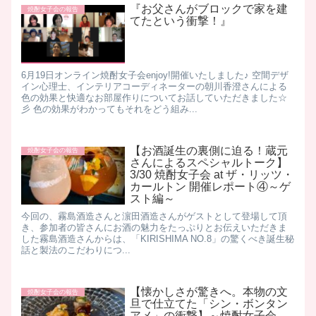
『お父さんがブロックで家を建
焼酎女子会の報告
てたという衝撃！』
6月19日オンライン焼酎女子会enjoy!開催いたしました♪ 空間デザ
イン心理士、インテリアコーディネーターの朝川香澄さんによる
色の効果と快適なお部屋作りについてお話していただきました☆
彡 色の効果がわかってもそれをどう組み...
【お酒誕生の裏側に迫る！蔵元
焼酎女子会の報告
さんによるスペシャルトーク】
3/30 焼酎女子会 at ザ・リッツ・
カールトン 開催レポート④～ゲ
スト編～
​ 今回の、霧島酒造さんと濵田酒造さんがゲストとして登場して頂
き、参加者の皆さんにお酒の魅力をたっぷりとお伝えいただきま
した ​ 霧島酒造さんからは、「KIRISHIMA NO.8」の驚くべき誕生秘
話と製法のこだわりにつ...
【懐かしさが驚きへ。本物の文
焼酎女子会の報告
旦で仕立てた「シン・ボンタン
アメ」の衝撃】～焼酎女子会