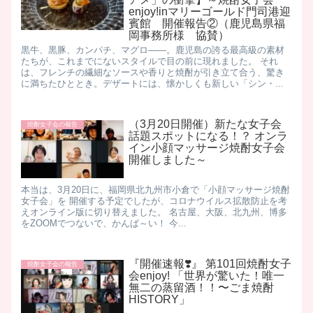
enjoy!inマリーゴールド門司港迎
賓館 開催報告②（鹿児島県福
岡事務所様 協賛）
黒牛、黒豚、カンパチ、マグロ——。鹿児島の誇る最高級の素材
たちが、これまでにないスタイルで目の前に現れました。 それ
は、フレンチの繊細なソースや香りと焼酎が引き立て合う、驚き
に満ちたひととき。デザートには、懐かしくも新しい「シン・...
（3月20日開催）新たな女子会
焼酎女子会の報告
話題スポットになる！？ オンラ
イン小顔マッサージ焼酎女子会
開催しました～
本当は、3月20日に、福岡県北九州市小倉で「小顔マッサージ焼酎
女子会」を 開催する予定でしたが、コロナウイルス拡散防止を考
えオンライン版に切り替えました。 名古屋、大阪、北九州、博多
をZOOMでつないで、かんぱ～い！ 今...
『開催速報❣️』 第101回焼酎女子
焼酎女子会の報告
会enjoy! 「世界が驚いた！唯一
無二の蒸留酒！！〜ごま焼酎
HISTORY」