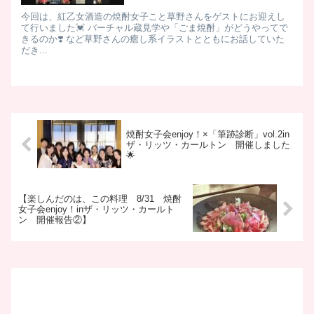
今回は、紅乙女酒造の焼酎女子こと草野さんをゲストにお迎えし
て行いました💓 バーチャル蔵見学や「ごま焼酎」がどうやってで
きるのか❣️ など草野さんの癒し系イラストとともにお話していた
だき...
焼酎女子会enjoy！×「筆跡診断」vol.2in
ザ・リッツ・カールトン 開催しました
🌟
【楽しんだのは、この料理 8/31 焼酎
女子会enjoy！inザ・リッツ・カールト
ン 開催報告②】