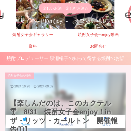
楽しいお酒 楽しむお酒☆
焼酎女子会～円(en)joy!～ オフィシャルブログ
焼酎女子会ギャラリー
焼酎女子会~enjoy動画
資料
お問合せ
焼酎プロデューサー 黒瀬暢子の知って得する焼酎のお話
焼酎女子会の報告
2024.10.28
2024.09.02
【楽しんだのは、このカクテル
🍸 8/31 焼酎女子会enjoy！in
ザ・リッツ・カールトン 開催報
Twitter
Facebook
はてブ
告①】