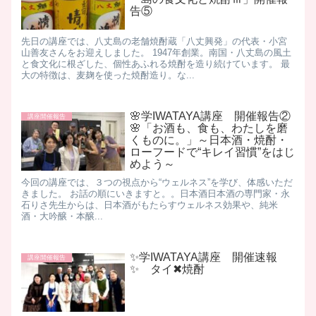
告⑤
先日の講座では、八丈島の老舗焼酎蔵「八丈興発」の代表・小宮
山善友さんをお迎えしました。 1947年創業。南国・八丈島の風土
と食文化に根ざした、個性あふれる焼酎を造り続けています。 最
大の特徴は、麦麹を使った焼酎造り。な...
🌸学IWATAYA講座 開催報告②
講座開催報告
🌸「お酒も、食も、わたしを磨
くものに。」～日本酒・焼酎・
ローフードで“キレイ習慣”をはじ
めよう～
今回の講座では、３つの視点から“ウェルネス”を学び、体感いただ
きました。 お話の順にいきますと。。 ​ 日本酒 ​ 日本酒の専門家・永
石りさ先生からは、日本酒がもたらすウェルネス効果や、純米
酒・大吟醸・本醸...
✨学IWATAYA講座 開催速報
講座開催報告
✨ タイ✖焼酎