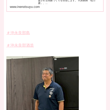
愛される焼酎づくりを目指します。 代表銘柄「稲乃
露」、...
www.inenotsuyu.com
＃沖永良部島
＃沖永良部酒造