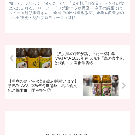
知って、味わって、深く楽しむ。「タイ料理再発見」 ～タイの食
文化にふれる、 ローフード × 焼酎コラボ講座～ 今回の講座では、
タイ王国総領事館さん、 全国での出張料理教室、企業や飲食店の
レシピ開発・商品プロデュース（商標...
【八丈島の“情”が詰まった一杯】学
IWATAYA 2025年春期講座「島の食文化
と焼酎Ⅲ」開催報告⑤
【珊瑚の島・沖永良部島の焼酎とは？】
学IWATAYA 2025年冬期講座「島の食文
化と焼酎Ⅲ」開催報告⑦