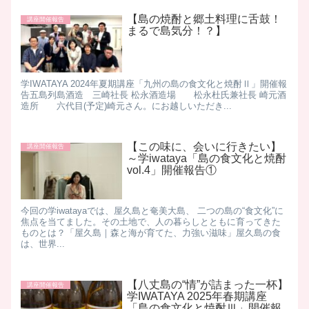
【島の焼酎と郷土料理に舌鼓！
講座開催報告
まるで島気分！？】
​ 学IWATAYA 2024年夏期講座「九州の島の食文化と焼酎Ⅱ」開催報
告 ​ 五島列島酒造 三崎社長 松永酒造場 松永杜氏兼社長 崎元酒
造所 六代目(予定)崎元さん。 ​ にお越しいただき...
【この味に、会いに行きたい】
講座開催報告
～学iwataya「島の食文化と焼酎
vol.4」開催報告①
今回の学iwatayaでは、屋久島と奄美大島、 二つの島の“食文化”に
焦点を当てました。 ​その土地で、人の暮らしとともに育ってきた
ものとは？ ​「屋久島｜森と海が育てた、力強い滋味」 ​屋久島の食
は、世界...
【八丈島の“情”が詰まった一杯】
講座開催報告
学IWATAYA 2025年春期講座
「島の食文化と焼酎Ⅲ」開催報