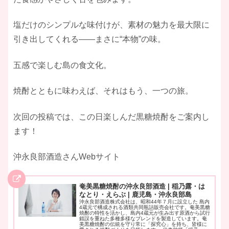
塩だけのシンプルな味付けが、素材の魅力を最大限に
引き出してくれる――まさに“本物”の味。
五感で楽しむ島の食文化。
焼酎とともに味わえば、それはもう、一つの旅。
次回の投稿では、この日楽しんだ黒糖焼酎をご案内し
ます！
沖永良部酒造さんWebサイト
奄美黒糖焼酎の沖永良部酒造 | 稲乃露・は
なとり・えらぶ | 鹿児島・沖永良部島
沖永良部酒造株式会社は、昭和44年７月に設立した 島内
4蔵元で構成される酒類共同瓶詰販売会社です。 ​奄美黒糖
焼酎の特性を活かし、島内4蔵元が生み出す原酒から試行
錯誤を重ねた多種多様なブレンドを製造しています。 ​奄
美黒糖焼酎の伝統を守り常に「探究心」を持ち、皆様に