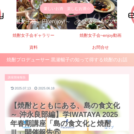
楽しいお酒 楽しむお酒☆
焼酎女子会～円(en)joy!～ オフィシャルブログ
焼酎女子会ギャラリー
焼酎女子会~enjoy動画
資料
お問合せ
焼酎プロデューサー 黒瀬暢子の知って得する焼酎のお話
講座開催報告
2025.07.13
2025.06.18
【焼酎とともにある、島の食文化
～ 沖永良部編】学IWATAYA 2025
年春期講座「島の食文化と焼酎
Twitter
Facebook
はてブ
Ⅲ」開催報告⑥