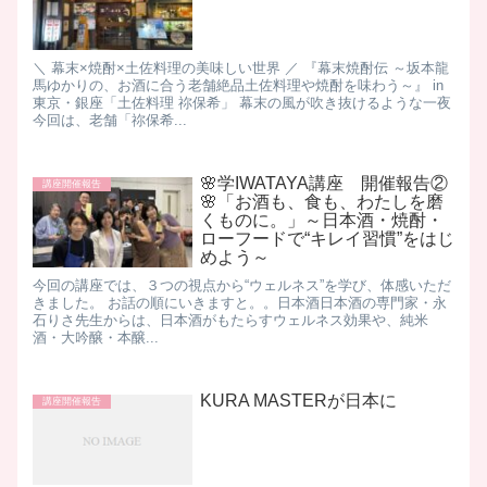
＼ 幕末×焼酎×土佐料理の美味しい世界 ／ 『幕末焼酎伝 ～坂本龍
馬ゆかりの、お酒に合う老舗絶品土佐料理や焼酎を味わう～』 in
東京・銀座「土佐料理 祢保希」 幕末の風が吹き抜けるような一夜
今回は、老舗「祢保希...
🌸学IWATAYA講座 開催報告②
講座開催報告
🌸「お酒も、食も、わたしを磨
くものに。」～日本酒・焼酎・
ローフードで“キレイ習慣”をはじ
めよう～
今回の講座では、３つの視点から“ウェルネス”を学び、体感いただ
きました。 お話の順にいきますと。。 ​ 日本酒 ​ 日本酒の専門家・永
石りさ先生からは、日本酒がもたらすウェルネス効果や、純米
酒・大吟醸・本醸...
KURA MASTERが日本に
講座開催報告