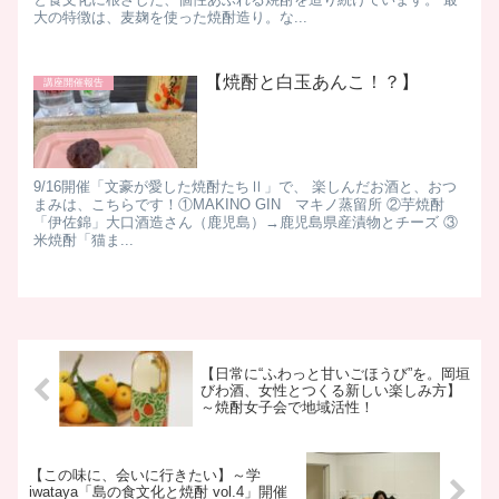
大の特徴は、麦麹を使った焼酎造り。な...
【焼酎と白玉あんこ！？】
講座開催報告
9/16開催「文豪が愛した焼酎たちⅡ」で、 楽しんだお酒と、おつ
まみは、こちらです！ ​ ①MAKINO GIN マキノ蒸留所 ②芋焼酎
「伊佐錦」大口酒造さん（鹿児島）→鹿児島県産漬物とチーズ ③
米焼酎「猫ま...
【日常に“ふわっと甘いごほうび”を。岡垣
びわ酒、女性とつくる新しい楽しみ方】
～焼酎女子会で地域活性！
【この味に、会いに行きたい】～学
iwataya「島の食文化と焼酎 vol.4」開催