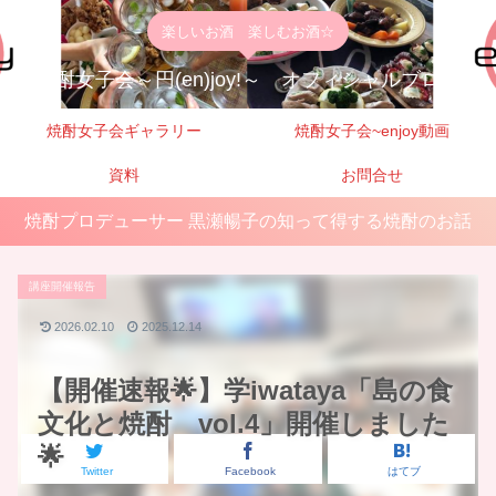
楽しいお酒 楽しむお酒☆
焼酎女子会～円(en)joy!～ オフィシャルブログ
焼酎女子会ギャラリー
焼酎女子会~enjoy動画
資料
お問合せ
焼酎プロデューサー 黒瀬暢子の知って得する焼酎のお話
講座開催報告
2026.02.10
2025.12.14
【開催速報🌟】学iwataya「島の食
文化と焼酎 vol.4」開催しました
🌟
Twitter
Facebook
はてブ