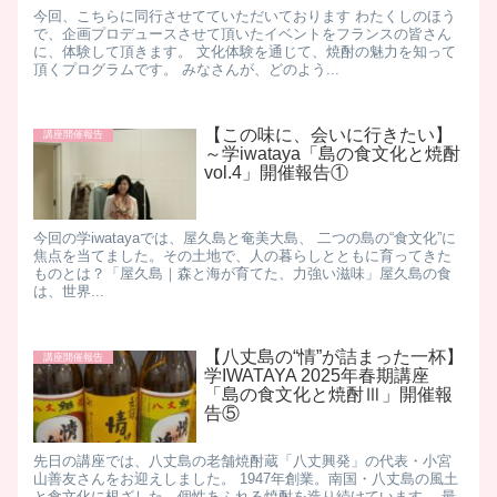
今回、こちらに同行させてていただいております わたくしのほう
で、企画プロデュースさせて頂いたイベントをフランスの皆さん
に、体験して頂きます。 文化体験を通じて、焼酎の魅力を知って
頂くプログラムです。 みなさんが、どのよう...
【この味に、会いに行きたい】
講座開催報告
～学iwataya「島の食文化と焼酎
vol.4」開催報告①
今回の学iwatayaでは、屋久島と奄美大島、 二つの島の“食文化”に
焦点を当てました。 ​その土地で、人の暮らしとともに育ってきた
ものとは？ ​「屋久島｜森と海が育てた、力強い滋味」 ​屋久島の食
は、世界...
【八丈島の“情”が詰まった一杯】
講座開催報告
学IWATAYA 2025年春期講座
「島の食文化と焼酎Ⅲ」開催報
告⑤
先日の講座では、八丈島の老舗焼酎蔵「八丈興発」の代表・小宮
山善友さんをお迎えしました。 1947年創業。南国・八丈島の風土
と食文化に根ざした、個性あふれる焼酎を造り続けています。 最