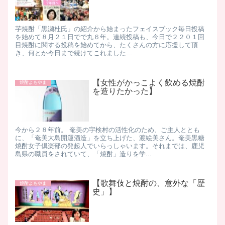
芋焼酎「黒瀬杜氏」の紹介から始まったフェイスブック毎日投稿
を始めて８月２１日でで丸６年。連続投稿も、今日で２２０１回
目 ​ 焼酎に関する投稿を始めてから、たくさんの方に応援して頂
き、何とか今日まで続けてこれました ​ ...
【女性がかっこよく飲める焼酎
焼酎よもやま
を造りたかった】
今から２８年前。 奄美の宇検村の活性化のため、ご主人ととも
に、「奄美大島開運酒造」を立ち上げた、渡絵美さん。奄美黒糖
焼酎女子倶楽部の発起人でいらっしゃいます。 ​ それまでは、鹿児
島県の職員をされていて、「焼酎」造りを学...
【歌舞伎と焼酎の、意外な「歴
焼酎よもやま
史」】