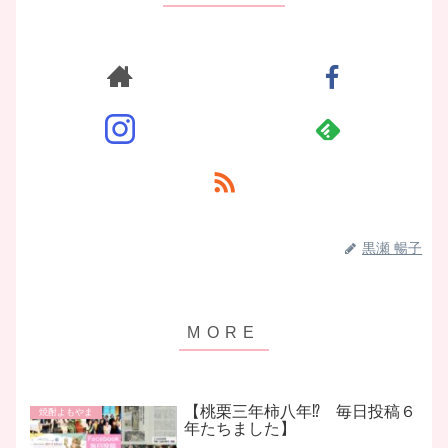
黒瀬 暢子
【桃栗三年柿八年⁉ 毎日投稿６
焼酎よもやま
年たちました】