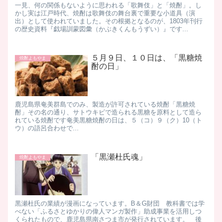
一見、何の関係もないように思われる「歌舞伎」と「焼酎」。し
かし実は江戸時代、焼酎は歌舞伎の舞台裏で重要な小道具（演
出）として使われていました。 ​その根拠となるのが、1803年刊行
の歴史資料『戯場訓蒙図彙（かぶきくんもうずい）』です...
５月９日、１０日は、「黒糖焼
焼酎よもやま
酎の日」
​ 鹿児島県奄美群島でのみ、製造が許可されている焼酎「黒糖焼
酎」 ​ その名の通り、サトウキビで造られる黒糖を原料として造ら
れている焼酎です ​ 奄美黒糖焼酎の日は、５（コ）９（ク）10（ト
ウ）の語呂合わせで...
「黒瀬杜氏魂」
焼酎よもやま
黒瀬杜氏の業績が漫画になっています。​ B＆G財団 教科書では学
べない「ふるさとゆかりの偉人マンガ製作」助成事業を活用しつ
くられたもので、鹿児島県南さつま市が発行されています。 ​ 後