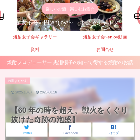
楽しいお酒 楽しむお酒☆
焼酎女子会～円(en)joy!～ オフィシャルブログ
焼酎女子会ギャラリー
焼酎女子会~enjoy動画
資料
お問合せ
焼酎プロデューサー 黒瀬暢子の知って得する焼酎のお話
焼酎よもやま
2025.10.07
2025.08.16
【60 年の時を超え、戦火をくぐり
抜けた奇跡の泡盛】
Twitter
Facebook
はてブ