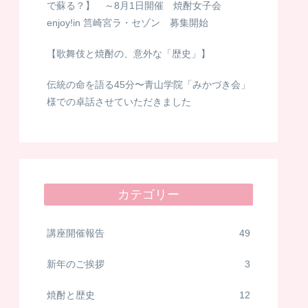
で蘇る？】 ～8月1日開催 焼酎女子会
enjoy!in 筥崎宮ラ・セゾン 募集開始
【歌舞伎と焼酎の、意外な「歴史」】
伝統の命を語る45分〜青山学院「みかづき会」
様での卓話させていただきました
カテゴリー
講座開催報告
49
新年のご挨拶
3
焼酎と歴史
12