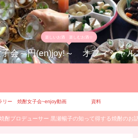
楽しいお酒 楽しむお酒☆
子会～円(en)joy!～ オフィシャ
ラリー
焼酎女子会~enjoy動画
資料
焼酎プロデューサー 黒瀬暢子の知って得する焼酎のお