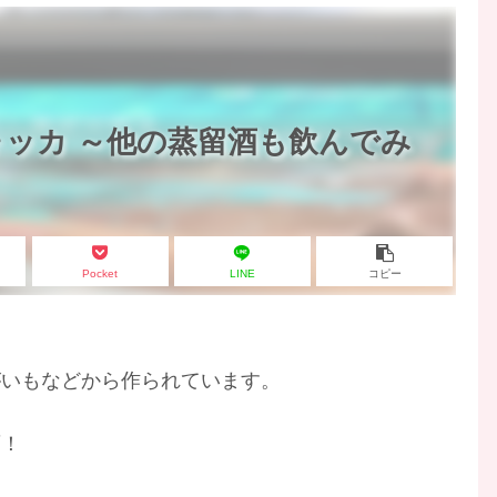
ッカ ～他の蒸留酒も飲んでみ
Pocket
LINE
コピー
がいもなどから作られています。
酒！