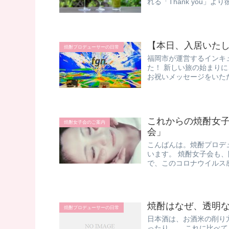
れる「Thank you」よ
【本日、入居いた
焼酎プロデューサーの日常
福岡市が運営するインキュベー
た！ 新しい旅の始まり
お祝いメッセージをいただ
これからの焼酎女子
焼酎女子会のご案内
会」
こんばんは。焼酎プロデ
います。 焼酎女子会も
で、このコロナウイルス感
焼酎はなぜ、透明
焼酎プロデューサーの日常
日本酒は、お酒米の削り
ったり。。 これに比べて