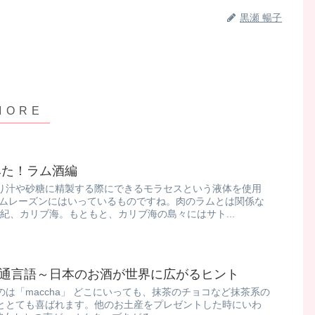
黒瀬 暢子
みた！ラム酒編
り汁や砂糖に精製する際にできるモラセスという液体を使用
ラムレーズンにはいっているものですね。肉のラムとは関係な
世紀、カリブ海。もともと、カリブ海の島々にはサト...
界の共通言語～日本のお酒が世界に広がるヒント
は「maccha」 どこにいっても、抹茶のチョコなど抹茶系の
ととても喜ばれます。他のお土産をプレゼントした時にいわ