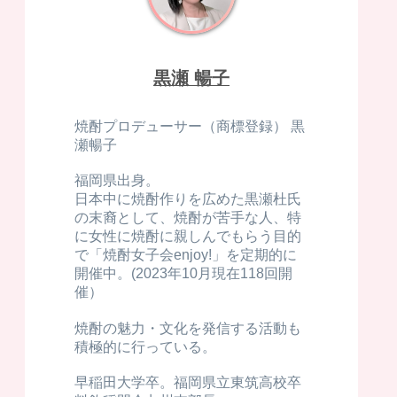
黒瀬 暢子
焼酎プロデューサー（商標登録） 黒
瀬暢子
福岡県出身。
日本中に焼酎作りを広めた黒瀬杜氏
の末裔として、焼酎が苦手な人、特
に女性に焼酎に親しんでもらう目的
で「焼酎女子会enjoy!」を定期的に
開催中。(2023年10月現在118回開
催）
焼酎の魅力・文化を発信する活動も
積極的に行っている。
早稲田大学卒。福岡県立東筑高校卒