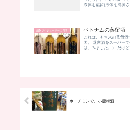
液体を蒸留(液体を沸騰させ
ベトナムの蒸留酒
焼酎プロデューサーの日常
これは、もち米の蒸留酒
国。 蒸留酒をスーパー
は、みました。） だけど
ホーチミンで、小鹿梅酒！