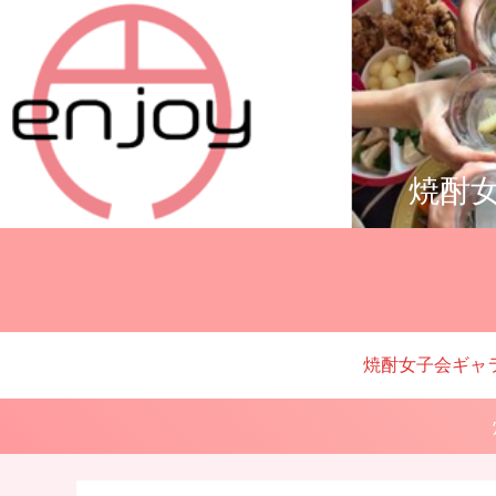
焼酎女
焼酎女子会ギャ