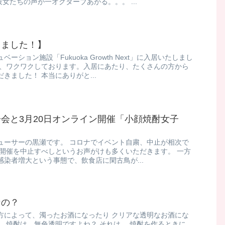
り彼女たちの声が一オクターブあがる。。。 ...
しました！】
ション施設「Fukuoka Growth Next」に入居いたしまし
に、ワクワクしております。入居にあたり、たくさんの方から
きました！ 本当にありがと...
会と3月20日オンライン開催「小顔焼酎女子
ューサーの黒瀬です。 コロナでイベント自粛、中止が相次で
、開催を中止すべしというお声がけも多くいただきます。 一方
染者増大という事態で、飲食店に閑古鳥が...
なの？
方によって、濁ったお酒になったり クリアな透明なお酒にな
、焼酎は、無色透明ですよね？ それは、 焼酎を作るときに、