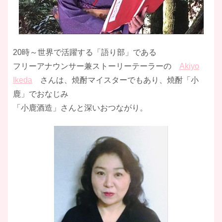
20時～世界で活躍する「語り部」である
フリーアナウンサー兼ストーリーテーラーの
Akiyo
Ikeda
さんは、焼酎マイスターでもあり、焼酎「小
鹿」でおなじみ
「小鹿酒造」さんと深いおつながり。