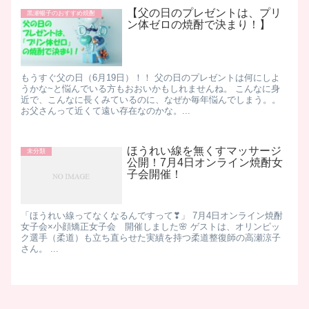
【父の日のプレゼントは、プリ
黒瀬暢子のおすすめ焼酎
ン体ゼロの焼酎で決まり！】
もうすぐ父の日（6月19日）！！ 父の日のプレゼントは何にしよ
うかな~と悩んでいる方もおおいかもしれませんね。 こんなに身
近で、こんなに長くみているのに、なぜか毎年悩んでしまう。。
お父さんって近くて遠い存在なのかな。...
ほうれい線を無くすマッサージ
未分類
公開！7月4日オンライン焼酎女
子会開催！
「ほうれい線ってなくなるんですって❣」 7月4日オンライン焼酎
女子会×小顔矯正女子会 開催しました🌸 ゲストは、オリンピッ
ク選手（柔道）も立ち直らせた実績を持つ柔道整復師の高瀬涼子
さん。 ...