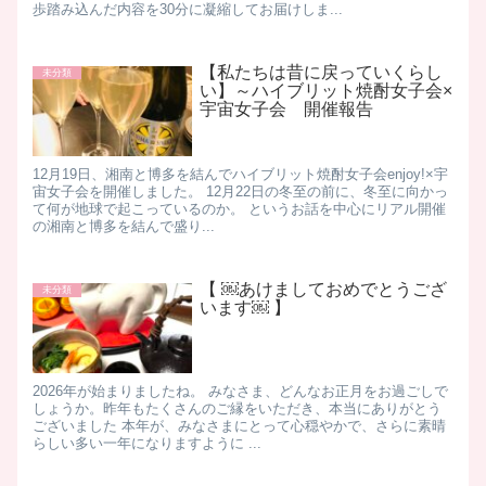
歩踏み込んだ内容を30分に凝縮してお届けしま...
【私たちは昔に戻っていくらし
未分類
い】～ハイブリット焼酎女子会×
宇宙女子会 開催報告
12月19日、湘南と博多を結んでハイブリット焼酎女子会enjoy!×宇
宙女子会を開催しました。 12月22日の冬至の前に、冬至に向かっ
て何が地球で起こっているのか。 というお話を中心にリアル開催
の湘南と博多を結んで盛り...
【 ￼あけましておめでとうござ
未分類
います￼ 】
2026年が始まりましたね。 みなさま、どんなお正月をお過ごしで
しょうか。 ​昨年もたくさんのご縁をいただき、本当にありがとう
ございました 本年が、みなさまにとって心穏やかで、さらに素晴
らしい多い一年になりますように ...