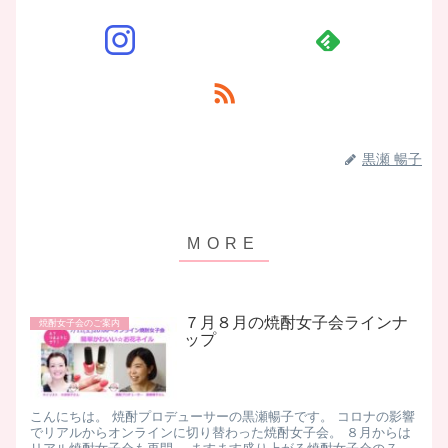
黒瀬 暢子
７月８月の焼酎女子会ラインナ
焼酎女子会のご案内
ップ
こんにちは。 焼酎プロデューサーの黒瀬暢子です。 コロナの影響
でリアルからオンラインに切り替わった焼酎女子会。 ８月からは