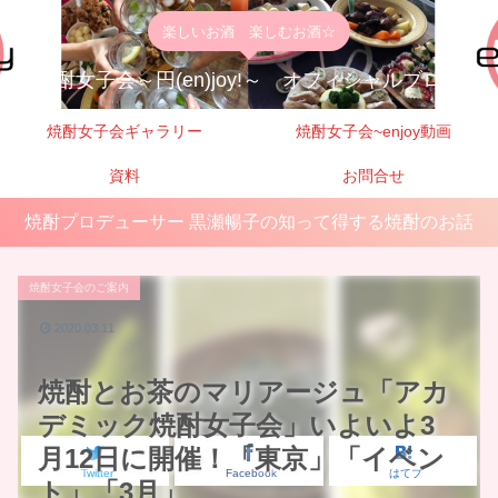
楽しいお酒 楽しむお酒☆
焼酎女子会～円(en)joy!～ オフィシャルブログ
焼酎女子会ギャラリー
焼酎女子会~enjoy動画
資料
お問合せ
焼酎プロデューサー 黒瀬暢子の知って得する焼酎のお話
焼酎女子会のご案内
2020.03.11
焼酎とお茶のマリアージュ「アカ
デミック焼酎女子会」いよいよ3
月12日に開催！「東京」「イベン
Twitter
Facebook
はてブ
ト」「3月」