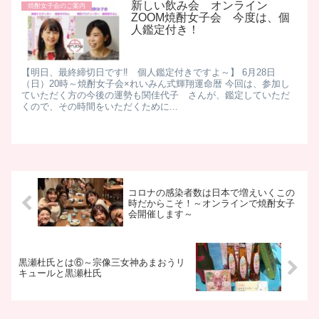
新しい飲み会 オンライン
焼酎女子会のご案内
ZOOM焼酎女子会 今度は、個
人鑑定付き！
【明日、最終締切日です‼ 個人鑑定付きですよ～】 6月28日
（日）20時～焼酎女子会×れいみん式輝翔運命暦 今回は、参加し
ていただく方の今後の運勢も関佳代子 さんが、鑑定していただ
くので、その時間をいただくために...
コロナの感染者数は日本で増えいくこの
時だからこそ！～オンラインで焼酎女子
会開催します～
黒瀬杜氏とは⑥～宗像三女神あまおうリ
キュールと黒瀬杜氏