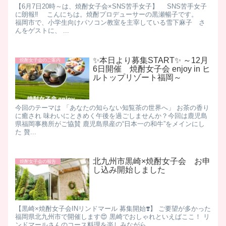
【6月7日20時～は、焼酎女子会×SNS苦手女子】 SNS苦手女子
に朗報‼ こんにちは。焼酎プロデューサーの黒瀬暢子です。
福岡市で、小学生向けパソコン教室を主宰している雪下麻子 さ
んをゲストに、 ...
✨本日より募集START✨ ～12月
焼酎女子会のご案内
6日開催 焼酎女子会 enjoy in ヒ
ルトップリゾート福岡～
今回のテーマは 「あなたの知らない知覧茶の世界へ」 お茶の香り
に癒され 味わいにときめく午後を過ごしませんか？ ​ 今回は鹿児島
県福岡事務所がご協賛 鹿児島県産の“日本一の和牛”をメインにし
た 贅...
北九州市黒崎×焼酎女子会 お申
焼酎女子会の報告
し込み開始しました
【黒崎×焼酎女子会INリンドマール 募集開始❣️】 ご要望が多かった
福岡県北九州市で開催します😍 黒崎でおしゃれといえばここ！ リ
ンドマールさんのコース料理を楽しみながら、 ...