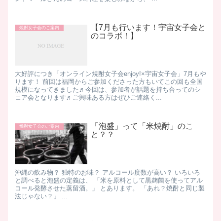
【7月も行います！宇宙女子会と
焼酎女子会のご案内
のコラボ！】
大好評につき「オンライン焼酎女子会enjoy!×宇宙女子会」7月もや
ります！ 前回は福岡からご参加くださった方もいてこの回も全国
規模になってきました♬今回は、参加者が話題を持ち合ってのシ
ェア会となります♬ご興味ある方はぜひご連絡く...
「泡盛」って「米焼酎」のこ
焼酎女子会のご案内
と？？
沖縄の飲み物？ 独特のお味？ アルコール度数が高い？ いろいろ
と調べると泡盛の定義は、 「米を原料として黒麹菌を使ってアル
コール発酵させた蒸留酒。」 とあります。 「あれ？焼酎と同じ製
法じゃない？」 ...