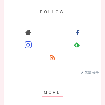
黒瀬 暢子