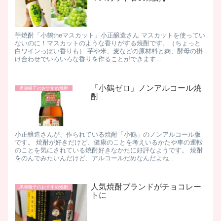
芋焼酎「小鶴theマスカット」小正醸造さん マスカットを使ってい
ないのに！マスカットのような香りがする焼酎です。（ちょっと
白ワインっぽい香りも） 芋や米、麦などの原材料と麹、酵母の掛
け合わせでいろいろな香りを作ることができます...
「小鶴ゼロ」ノンアルコール焼
黒瀬暢子のおすすめ焼酎
酎
小正醸造さんが、作られている焼酎「小鶴」のノンアルコール版
です。 焼酎が好きだけど、健康のことを考えいるかたや車の運転
のことを気にされている焼酎好きなかたに好評なようです。 焼酎
をのんでみたいんだけど、アルコールだめなんだよね...
人気焼酎ブランドがチョコレー
黒瀬暢子のおすすめ焼酎
トに