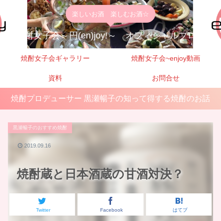
楽しいお酒 楽しむお酒☆
焼酎女子会～円(en)joy!～ オフィシャルブログ
焼酎女子会ギャラリー
焼酎女子会~enjoy動画
資料
お問合せ
焼酎プロデューサー 黒瀬暢子の知って得する焼酎のお話
黒瀬暢子のおすすめ焼酎
2019.09.16
焼酎蔵と日本酒蔵の甘酒対決？
Twitter
Facebook
はてブ