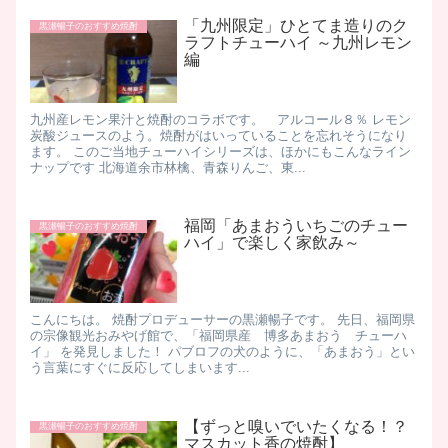
「九州限定」ひとてま造りのク
黒瀬暢子のおすすめ焼酎
ラフトチューハイ ～九州レモン
編
九州産レモン果汁と焼酎のコラボです。 アルコール８％ レモン
炭酸ジュースのよう。焼酎がはいっていることを忘れそうになり
ます。 このご当地チューハイシリーズは、ほかにもこんなライン
ナップです 北海道余市林檎、青森りんご、東...
福岡「あまおういちごのチュー
黒瀬暢子のおすすめ焼酎
ハイ」で楽しく家飲み～
こんにちは。 焼酎プロデューサーの黒瀬暢子です。 先日、福岡県
の宗像観光おみやげ館で、「福岡県産 博多あまおう チューハ
イ」 を発見しました！ パブロフの犬のように、「あまおう」とい
う言葉にすぐに反応してしまいます...
【ずっと嗅いでいたくなる！？
黒瀬暢子のおすすめ焼酎
マスカット香の焼酎】