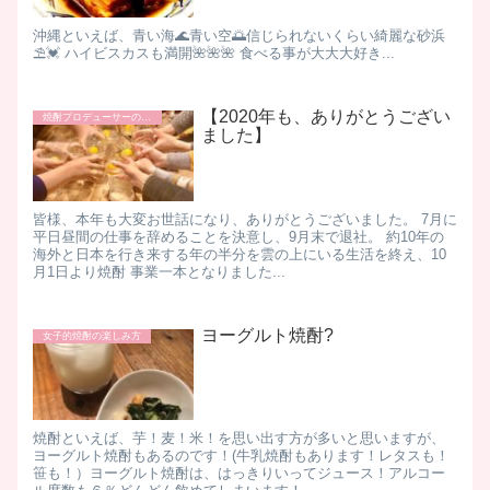
沖縄といえば、青い海🌊青い空🌅信じられないくらい綺麗な砂浜
⛱💓 ハイビスカスも満開🌺🌺🌺 食べる事が大大大好き...
【2020年も、ありがとうござい
焼酎プロデューサーの日常
ました】
皆様、本年も大変お世話になり、ありがとうございました。 7月に
平日昼間の仕事を辞めることを決意し、9月末で退社。 約10年の
海外と日本を行き来する年の半分を雲の上にいる生活を終え、10
月1日より焼酎 事業一本となりました...
ヨーグルト焼酎?
女子的焼酎の楽しみ方
焼酎といえば、芋！麦！米！を思い出す方が多いと思いますが、
ヨーグルト焼酎もあるのです！(牛乳焼酎もあります！レタスも！
笹も！）ヨーグルト焼酎は、はっきりいってジュース！アルコー