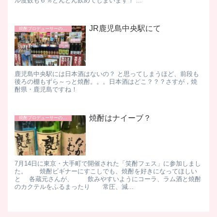
ル度数も６％どんどん飲めてしまいます！ ...
JR鹿児島中央駅にて
焼酎プロデューサーの日常
鹿児島中央駅には日本酒はないの？ と思ってしまうほど、前段も
後ろの棚もずら～っと焼酎。。。日本酒はどこ？？？さすが，焼
酎県・鹿児島ですね！
焼酎はナイーブ？
焼酎プロデューサーの日常
7月14日に東京・大手町で開催された「笑酎フェス」に参加しまし
た。 焼酎ビギナーにすこしでも、焼酎を好きになってほしい
と 各蔵元さんが、 飲みやすいようにコーラ、ラム酒と焼酎
のカクテルをふるまったり 常圧、減...