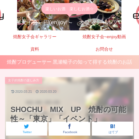
楽しいお酒 楽しむお酒☆
焼酎女子会～円(en)joy!～ オフィシャルブログ
焼酎女子会ギャラリー
焼酎女子会~enjoy動画
資料
お問合せ
焼酎プロデューサー 黒瀬暢子の知って得する焼酎のお話
女子的焼酎の楽しみ方
2020.03.21
2020.03.20
SHOCHU MIX UP 焼酎の可能
性～「東京」「イベント」
Twitter
Facebook
はてブ