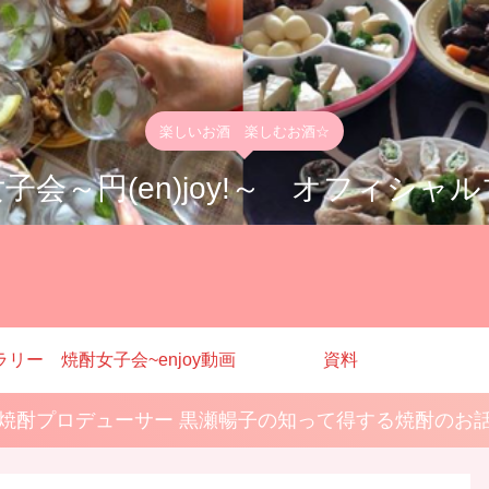
楽しいお酒 楽しむお酒☆
子会～円(en)joy!～ オフィシャ
ラリー
焼酎女子会~enjoy動画
資料
焼酎プロデューサー 黒瀬暢子の知って得する焼酎のお