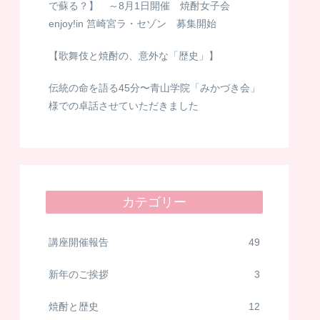
で蘇る？】 ～8月1日開催 焼酎女子会
enjoy!in 筥崎宮ラ・セゾン 募集開始
【歌舞伎と焼酎の、意外な「歴史」】
伝統の命を語る45分〜青山学院「みかづき会」
様での卓話させていただきました
カテゴリー
講座開催報告
49
新年のご挨拶
3
焼酎と歴史
12