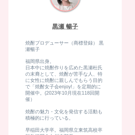
黒瀬 暢子
焼酎プロデューサー（商標登録） 黒
瀬暢子
福岡県出身。
日本中に焼酎作りを広めた黒瀬杜氏
の末裔として、焼酎が苦手な人、特
に女性に焼酎に親しんでもらう目的
で「焼酎女子会enjoy!」を定期的に
開催中。(2023年10月現在118回開
催）
焼酎の魅力・文化を発信する活動も
積極的に行っている。
早稲田大学卒。福岡県立東筑高校卒