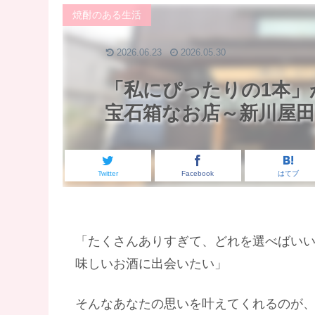
焼酎のある生活
2026.06.23
2026.05.30
「私にぴったりの1本」
宝石箱なお店～新川屋田
Twitter
Facebook
はてブ
「たくさんありすぎて、どれを選べばいい
味しいお酒に出会いたい」
そんなあなたの思いを叶えてくれるのが