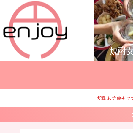
焼酎女
焼酎女子会ギャ