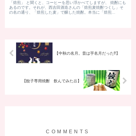
「焙煎」 と聞くと、コーヒーを思い浮かべてしますが、 焼酎にも
あるのです。 ​ それが、西吉田酒造さんの「焙煎麦焼酎つくし」 ​ そ
の名の通り、「焙煎した麦」で醸した焼酎。 ​ 本当に「焙煎...
【中秋の名月。昔は芋名月だった⁉】
【餃子専用焼酎 飲んでみた🥟】