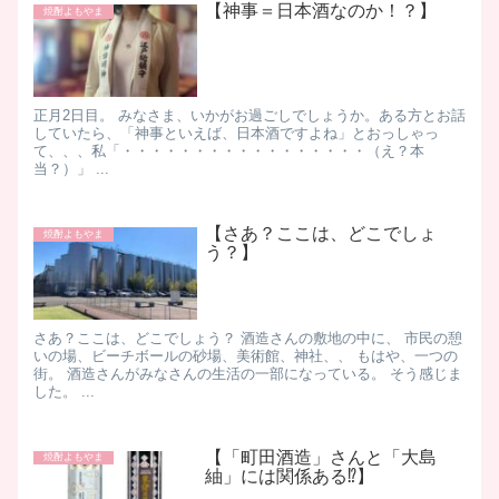
【神事＝日本酒なのか！？】
焼酎よもやま
正月2日目。 みなさま、いかがお過ごしでしょうか。 ​ある方とお話
していたら、 ​「神事といえば、日本酒ですよね」 ​とおっしゃっ
て、、、 ​私 ​「・・・・・・・・・・・・・・・・・（え？本
当？）」 ...
【さあ？ここは、どこでしょ
焼酎よもやま
う？】
さあ？ここは、どこでしょう？ 酒造さんの敷地の中に、 市民の憩
いの場、ビーチボールの砂場、美術館、神社、、 もはや、一つの
街。 酒造さんがみなさんの生活の一部になっている。 そう感じま
した。 ...
【「町田酒造」さんと「大島
焼酎よもやま
紬」には関係ある⁉】