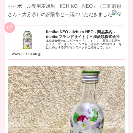
ハイボール専用麦焼酎「IICHIKO NEO」（三和酒類
さん・大分県）の炭酸氷と一緒にいただきました
iichiko NEO - iichiko NEO - 商品案内 -
iichikoブランドサイト | 三和酒類株式会社
本格麦焼酎のロングセラー「いいちこ」。豊富な商品ラ
インナップ、キャンペーン情報、話題のCMやポスターを
はじめとするデザインワークをご紹介しています。
www.iichiko.co.jp