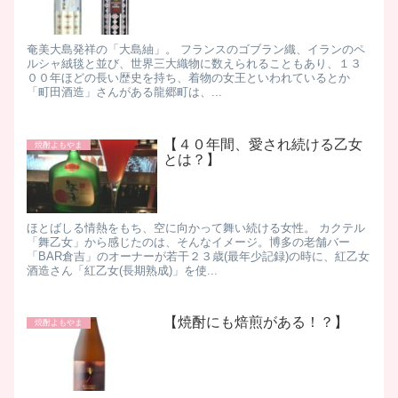
奄美大島発祥の「大島紬」。 フランスのゴブラン織、イランのペ
ルシャ絨毯と並び、世界三大織物に数えられることもあり、１３
００年ほどの長い歴史を持ち、着物の女王といわれているとか ​
「町田酒造」さんがある龍郷町は、...
【４０年間、愛され続ける乙女
焼酎よもやま
とは？】
ほとばしる情熱をもち、空に向かって舞い続ける女性。 カクテル
「舞乙女」から感じたのは、そんなイメージ。 ​ 博多の老舗バー
「BAR倉吉」のオーナーが若干２３歳(最年少記録)の時に、紅乙女
酒造さん「紅乙女(長期熟成)」を使...
【焼酎にも焙煎がある！？】
焼酎よもやま