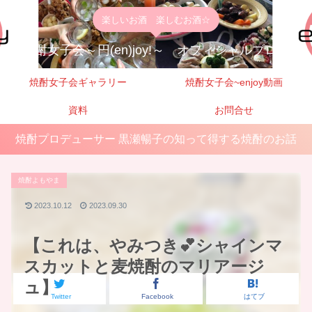
楽しいお酒 楽しむお酒☆
焼酎女子会～円(en)joy!～ オフィシャルブログ
焼酎女子会ギャラリー
焼酎女子会~enjoy動画
資料
お問合せ
焼酎プロデューサー 黒瀬暢子の知って得する焼酎のお話
焼酎よもやま
2023.10.12
2023.09.30
【これは、やみつき💕シャインマ
スカットと麦焼酎のマリアージ
ュ】
Twitter
Facebook
はてブ