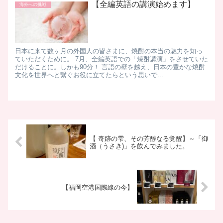
【全編英語の講演始めます】
海外への挑戦
日本に来て数ヶ月の外国人の皆さまに、焼酎の本当の魅力を知っ
ていただくために。 7月、全編英語での「焼酎講演」をさせていた
だけることに。しかも90分！ 言語の壁を越え、日本の豊かな焼酎
文化を世界へと繋ぐお役に立てたらという思いで...
【 奇跡の雫、その芳醇なる覚醒】～「御
酒（うさき)」を飲んでみました。
【福岡空港国際線の今】