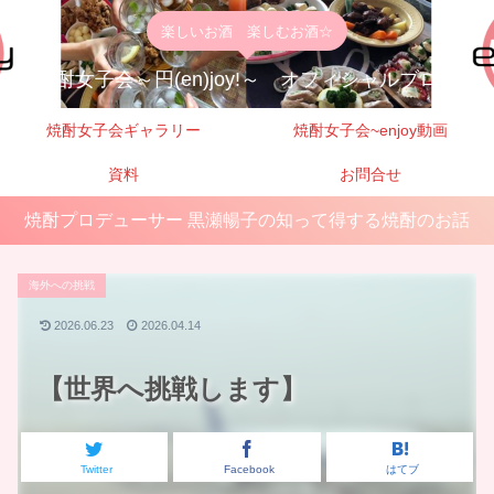
楽しいお酒 楽しむお酒☆
焼酎女子会～円(en)joy!～ オフィシャルブログ
焼酎女子会ギャラリー
焼酎女子会~enjoy動画
資料
お問合せ
焼酎プロデューサー 黒瀬暢子の知って得する焼酎のお話
海外への挑戦
2026.06.23
2026.04.14
【世界へ挑戦します】
Twitter
Facebook
はてブ