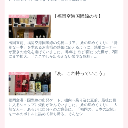
【福岡空港国際線の今】
海外への挑戦
出国直前、福岡空港国際線の免税エリア。 旅の締めくくりに「特
別な一本」を求めるお客様の熱気に応えるように、焼酎コーナー
が驚きの進化を遂げていました。 昨年までは1面だった棚が、2面
にまで拡大。「ここでしか出会えない希少な銘柄」...
「あ、これ持っていこう」
海外への挑戦
福岡空港・国際線の出発ゲート。機内へ乗り込む直前、最後に目
に入るショップに焼酎が並んでいました。 旅の締めくくりに、大
切な人へ、あるいは自分へのご褒美に。 「福岡の、日本の記憶」
を一本のボトルに詰めて持ち帰る。そんなシ...