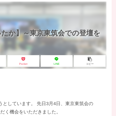
いたか】～東京東筑会での登壇を
Pocket
LINE
コピー
うとしています。 先日3月4日、東京東筑会の
ただく機会をいただきました。