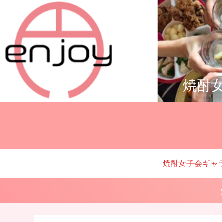
焼酎女
焼酎女子会ギャ