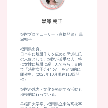
黒瀬 暢子
焼酎プロデューサー（商標登録） 黒
瀬暢子
福岡県出身。
日本中に焼酎作りを広めた黒瀬杜氏
の末裔として、焼酎が苦手な人、特
に女性に焼酎に親しんでもらう目的
で「焼酎女子会enjoy!」を定期的に
開催中。(2023年10月現在118回開
催）
焼酎の魅力・文化を発信する活動も
積極的に行っている。
早稲田大学卒。福岡県立東筑高校卒