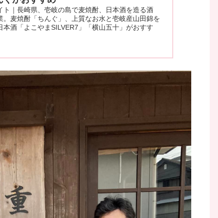
イト｜長崎県、壱岐の島で麦焼酎、日本酒を造る酒
業。麦焼酎「ちんぐ」、上質なお水と壱岐産山田錦を
本酒「よこやまSILVER7」「横山五十」がおすす