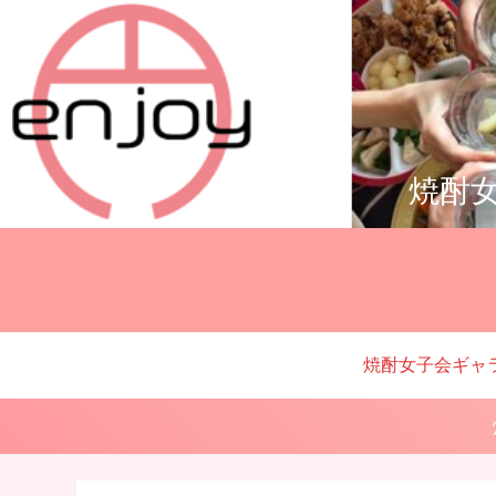
焼酎女
焼酎女子会ギャ