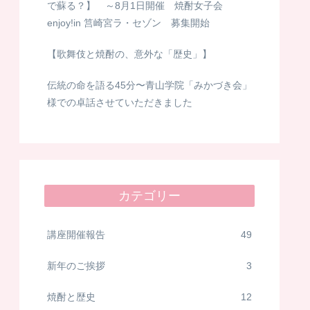
で蘇る？】 ～8月1日開催 焼酎女子会
enjoy!in 筥崎宮ラ・セゾン 募集開始
【歌舞伎と焼酎の、意外な「歴史」】
伝統の命を語る45分〜青山学院「みかづき会」
様での卓話させていただきました
カテゴリー
講座開催報告
49
新年のご挨拶
3
焼酎と歴史
12