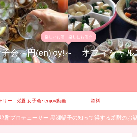
楽しいお酒 楽しむお酒☆
子会～円(en)joy!～ オフィシャ
ラリー
焼酎女子会~enjoy動画
資料
焼酎プロデューサー 黒瀬暢子の知って得する焼酎のお