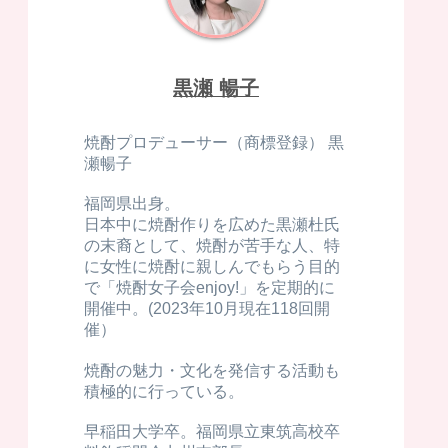
黒瀬 暢子
焼酎プロデューサー（商標登録） 黒
瀬暢子
福岡県出身。
日本中に焼酎作りを広めた黒瀬杜氏
の末裔として、焼酎が苦手な人、特
に女性に焼酎に親しんでもらう目的
で「焼酎女子会enjoy!」を定期的に
開催中。(2023年10月現在118回開
催）
焼酎の魅力・文化を発信する活動も
積極的に行っている。
早稲田大学卒。福岡県立東筑高校卒