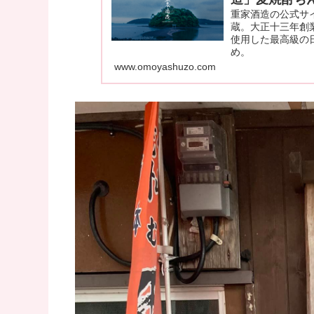
重家酒造の公式サ
蔵。大正十三年創
使用した最高級の日
め。
www.omoyashuzo.com