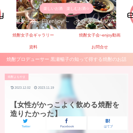
楽しいお酒 楽しむお酒☆
焼酎女子会～円(en)joy!～ オフィシャルブログ
焼酎女子会ギャラリー
焼酎女子会~enjoy動画
資料
お問合せ
焼酎プロデューサー 黒瀬暢子の知って得する焼酎のお話
焼酎よもやま
2023.12.02
2023.11.19
【女性がかっこよく飲める焼酎を
造りたかった】
Twitter
Facebook
はてブ