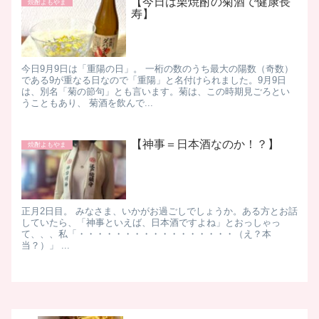
【今日は栗焼酎の菊酒で健康長
焼酎よもやま
寿】
今日9月9日は「重陽の日」。 一桁の数のうち最大の陽数（奇数）
である9が重なる日なので「重陽」と名付けられました。 ​ 9月9日
は、別名「菊の節句」とも言います。菊は、この時期見ごろとい
うこともあり、 菊酒を飲んで...
【神事＝日本酒なのか！？】
焼酎よもやま
正月2日目。 みなさま、いかがお過ごしでしょうか。 ​ある方とお話
していたら、 ​「神事といえば、日本酒ですよね」 ​とおっしゃっ
て、、、 ​私 ​「・・・・・・・・・・・・・・・・・（え？本
当？）」 ...