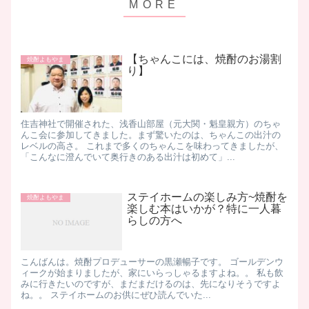
【ちゃんこには、焼酎のお湯割
焼酎よもやま
り】
住吉神社で開催された、浅香山部屋（元大関・魁皇親方）のちゃ
んこ会に参加してきました。 ​まず驚いたのは、ちゃんこの出汁の
レベルの高さ。 これまで多くのちゃんこを味わってきましたが、
「こんなに澄んでいて奥行きのある出汁は初めて」...
ステイホームの楽しみ方~焼酎を
焼酎よもやま
楽しむ本はいかが？特に一人暮
らしの方へ
こんばんは。焼酎プロデューサーの黒瀬暢子です。 ゴールデンウ
ィークが始まりましたが、家にいらっしゃるますよね。。 私も飲
みに行きたいのですが、まだまだけるのは、先になりそうですよ
ね。。 ステイホームのお供にぜひ読んでいた...