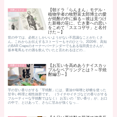
【朝ドラ「らんまん」モデル・
焼酎よもやま
植物学者の牧野富太郎博士の愛
が焼酎の中に蘇る～彼は見つけ
た新種の笹に、亡き妻への思い
をこめて「スエコザサ」と名付
けた～】
世の中では、必然としかいいようがない不思議なことがたくさ
ん。これからお伝えするストーリーもそのひとつ。 ​2020年、高知
のBAR Crapsのオーナーバーテンダーでもある塩田貴士さんが、
坂本竜馬もその酒を飲んでいたと言われるほどの...
【お互いを高めあうナイスカッ
焼酎よもやま
プルなペアリングとは？～芋焼
酎編①～】
芋の甘い香りがする「芋焼酎」には、醤油や味噌と砂糖を使った
甘辛い料理と相性抜群です。 （ライチやイチゴなどの香りがする
フルーティーな芋焼酎ではなく） お互いの「甘い香り」が、お口
の中で、とけあって、さらに甘みが強くなっ...