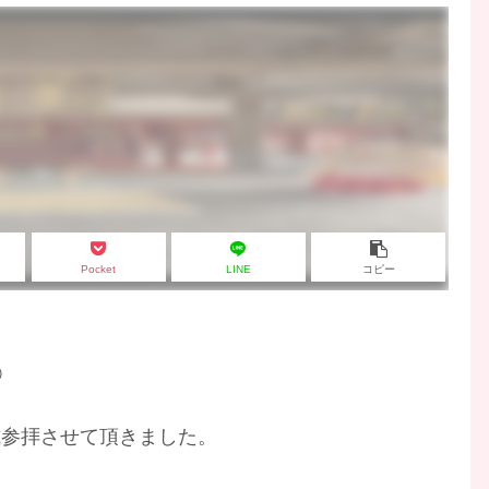
Pocket
LINE
コピー
③
式参拝させて頂きました。