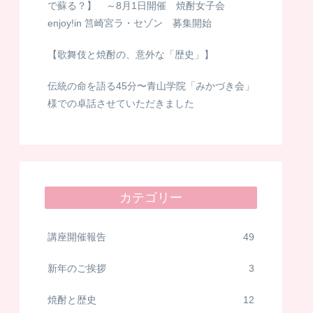
で蘇る？】 ～8月1日開催 焼酎女子会
enjoy!in 筥崎宮ラ・セゾン 募集開始
【歌舞伎と焼酎の、意外な「歴史」】
伝統の命を語る45分〜青山学院「みかづき会」
様での卓話させていただきました
カテゴリー
講座開催報告
49
新年のご挨拶
3
焼酎と歴史
12