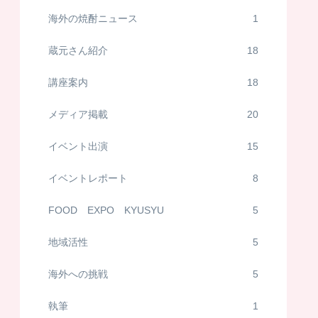
海外の焼酎ニュース
1
蔵元さん紹介
18
講座案内
18
メディア掲載
20
イベント出演
15
イベントレポート
8
FOOD EXPO KYUSYU
5
地域活性
5
海外への挑戦
5
執筆
1