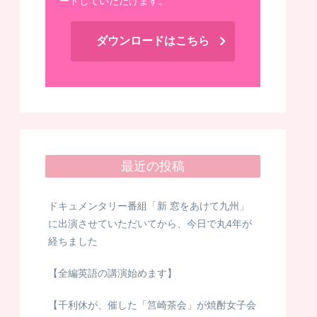
ードしていただけます。
ダウンロードはこちら
最近の投稿
ドキュメンタリー番組「新 窓をあけて九州」
に出演させていただいてから、今日で丸4年が
経ちました
【全編英語の講演始めます】
【千利休が、催した「筥崎茶会」が焼酎女子会