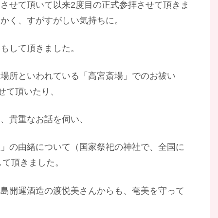
させて頂いて以来2度目の正式参拝させて頂きま
らかく、すがすがしい気持ちに。
いもして頂きました。
る場所といわれている「高宮斎場」でのお祓い
させて頂いたり、
に、貴重なお話を伺い、
社」の由緒について（国家祭祀の神社で、全国に
して頂きました。
大島開運酒造の渡悦美さんからも、奄美を守って