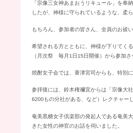
「宗像三女神あまおうリキュール」を奉納
したが、神様に守られているような、柔
​もちろん、参加者の皆さん、全員のお祓
​希望される方とともに、神様が下りてく
（月次祭 毎月1日15日開催）から参加
​焼酎女子会では、葦津宮司からも、特別
​参拝後には、鈴木権禰宜からは「宗像大
6200もの分社がある、など）レクチャー
奄美黒糖女子倶楽部の発起人である奄美
きた女性の神官のお話を伺いました。