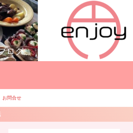
ルブログ
お問合せ
話