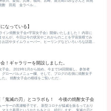
神奈川、愛知、兵庫、福岡、宮崎、鹿児島のみなさんと 田苑
酎 田苑 金ラベル...
所になっている】
ライン焼酎女子会×宇宙女子会）開催いたしました！ 内容に
ませんが、今日は今の状況やこれからのことを宇宙規模でみ
お話やタイムウェーバー、ヒーリングなどいろいろな話題...
子会！ギャラリーを開設しました。
子会。 2019年1月から始め、今まで14回開催し、参加者
。 グローバルメニュー欄、そして、ブログの右側に焼酎女子
た。 焼酎女子会の模様をご覧いただ...
画「鬼滅の刃」とコラボも！ 今後の焼酎女子会
ューサーの黒瀬暢子です。 新型コロナが猛威を振るっており
、マスク着用というかたちをとり、続行します。 鬼滅の刃と