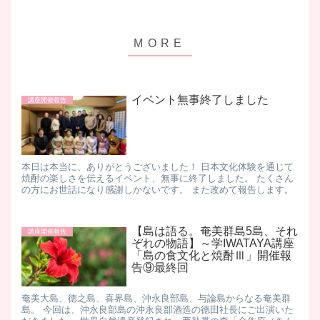
イベント無事終了しました
講座開催報告
本日は本当に、ありがとうございました！ 日本文化体験を通じて
焼酎の楽しさを伝えるイベント、無事に終了しました。 たくさん
の方にお世話になり感謝しかないです。 また改めて報告します。
【島は語る。奄美群島5島、それ
講座開催報告
ぞれの物語】～学IWATAYA講座
「島の食文化と焼酎Ⅲ」開催報
告⑨最終回
奄美大島、徳之島、喜界島、沖永良部島、与論島からなる奄美群
島。 今回は、沖永良部島の沖永良部酒造の德田社長にご出演いた