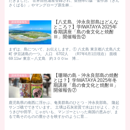
だきました。 世界自然遺産登録され、亜熱帯の森「金作原（きん
さくばる）」やマングローブ原生林...
【八丈島、沖永良部島はどんな
講座開催報告
ところ？】学IWATAYA 2025年
春期講座「島の食文化と焼酎
Ⅲ」開催報告②
まずは、島について、お伝えします。 ​ ① 八丈島 東京都八丈島八丈
町 伊豆諸島の一つ。 人口 6702人 （R7年6月1日現在） 面積
69.11㎢ 東京～八丈島 約３００㎞ 博...
【珊瑚の島・沖永良部島の焼酎
講座開催報告
とは？】学IWATAYA 2025年冬
期講座「島の食文化と焼酎Ⅲ」
開催報告⑦
鹿児島県の南西に浮かぶ、奄美群島のひとつ・沖永良部島。 隆起
サンゴ礁でできています。 土壌は石灰岩質で水はけがよく、さと
うきびや田芋、じゃがいも、マンゴーといった南国の恵みが、ま
るで島そのものの豊かさを映すかのように育...