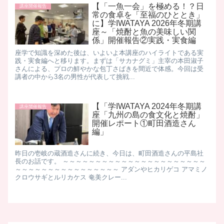
【「一魚一会」を極める！？日
講座開催報告
常の食卓を「至福のひととき」
に】学IWATAYA 2026年冬期講
座～「焼酎と魚の美味しい関
係」開催報告②実践・実食編
座学で知識を深めた後は、いよいよ本講座のハイライトである実
践・実食編へと移ります。 ​まずは「サカナグミ」主宰の本田淑子
さんによる、プロの鮮やかな包丁さばきを間近で体感。 ​今回は受
講者の中から3名の男性が代表して挑戦...
【「学IWATAYA 2024年冬期講
講座開催報告
座「九州の島の食文化と焼酎」
開催レポート①町田酒造さん
編」
昨日の壱岐の蔵酒造さんに続き、今日は、町田酒造さんの平島社
長のお話です。 ～～～～～～～～～～～～～～～～～～～～～～
～～～～～～～～～～～～～～～～ アダンやヒカリゲコ アマミノ
クロウサギとルリカケス 奄美クレー...