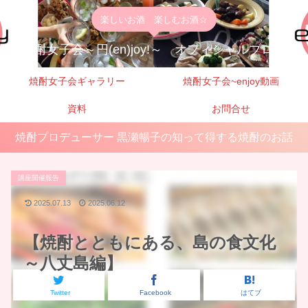
楽しいお酒 楽しむお酒☆
焼酎女子会～円(en)joy!～ オフィシャルブログ
焼酎女子会ギャラリー
焼酎女子会~enjoy動画
資料
お問合せ
焼酎プロデューサー 黒瀬暢子の知って得する焼酎のお話
講座開催報告
2025.07.13
2025.06.12
【焼酎とともにある、島の食文化
～八丈島編】
Twitter
Facebook
はてブ