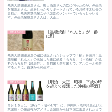
奄美大島開運酒造さん、町田酒造さんの次に伺ったのが、弥生焼
酎醸造所さん。 ​ 蔵をしっかりサポートされている川崎洋之社長の
奥様が、奄美黒糖焼酎女子倶楽部のメンバーでいらっしゃいま
す。 ​ 弥生焼酎醸造所さんは、大正...
【黒糖焼酎「れんと」が、酢
焼酎よもやま
に⁉】
​奄美大島開運酒造の藏に併設されたショップで「酢」を発見！ ​ 黒
糖焼酎「れんと」の蒸留した後に残る「もろみ」（＝酒粕）が原
料のもろみ酢【純美酢】。 ​ 白麹菌と酵母菌とで、アルコール発酵
するときに、白麹から発生す...
【明治、大正、昭和、平成の時
焼酎よもやま
を超えて復活した沖縄の芋酒】
​ ５月１５日は 1972年（昭和47年）に、沖縄県（琉球諸島及び大
東諸島）の施政権がアメリカ合衆国から日本国に返還された日で