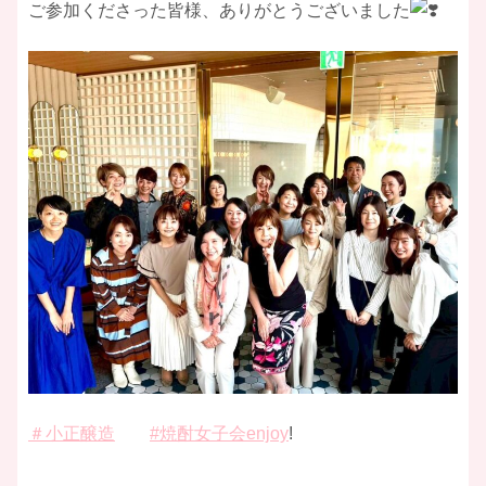
ご参加くださった皆様、ありがとうございました
＃小正醸造
#焼酎女子会enjoy
!