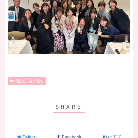
焼酎女子会の報告
Twitter
Facebook
はてブ