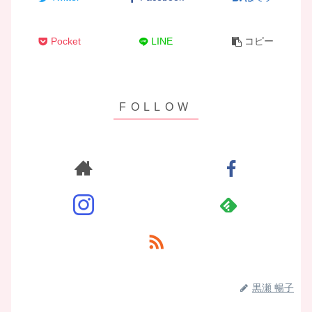
Pocket
LINE
コピー
黒瀬 暢子