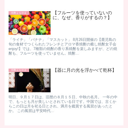
【フルーツを使っていないの
焼酎よもやま
に、なぜ、香りがするの？】
「ライチ」「バナナ」「マスカット」 8月26日開催の【鹿児島の
旬の食材でつくられたフレンチとアロマ香焼酎の癒し焼酎女子会
enjoy!】では、7種類の焼酎の香り系焼酎を楽しみますが、どの焼
酎も、フルーツを使っていません。​ 焼酎...
【器に月の光を浮かべて乾杯】
焼酎よもやま
明日、９月１７日は、旧暦の８月１５日、中秋の名月。 一年の中
で、もっとも月が美しいとされている日です。 ​ ​ 中国では、古くか
らこの日は月を祀る日とされ、満月を鑑賞する風習があったと
か。 この風習は平安時代...