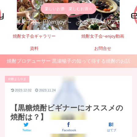
楽しいお酒 楽しむお酒☆
焼酎女子会～円(en)joy!～ オフィシャルブログ
焼酎女子会ギャラリー
焼酎女子会~enjoy動画
資料
お問合せ
焼酎プロデューサー 黒瀬暢子の知って得する焼酎のお話
焼酎よもやま
2023.12.02
2023.11.24
【黒糖焼酎ビギナーにオススメの
焼酎は？】
Twitter
Facebook
はてブ