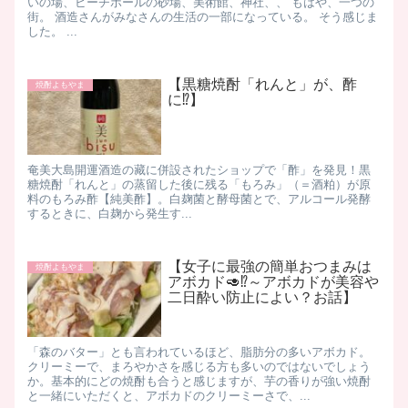
いの場、ビーチボールの砂場、美術館、神社、、 もはや、一つの
街。 酒造さんがみなさんの生活の一部になっている。 そう感じま
した。 ...
【黒糖焼酎「れんと」が、酢
焼酎よもやま
に⁉】
​奄美大島開運酒造の藏に併設されたショップで「酢」を発見！ ​ 黒
糖焼酎「れんと」の蒸留した後に残る「もろみ」（＝酒粕）が原
料のもろみ酢【純美酢】。 ​ 白麹菌と酵母菌とで、アルコール発酵
するときに、白麹から発生す...
【女子に最強の簡単おつまみは
焼酎よもやま
アボカド🥑⁉～アボカドが美容や
二日酔い防止によい？お話】
「森のバター」とも言われているほど、脂肪分の多いアボカド。
クリーミーで、まろやかさを感じる方も多いのではないでしょう
か。 ​ 基本的にどの焼酎も合うと感じますが、芋の香りが強い焼酎
と一緒にいただくと、アボカドのクリーミーさで、...