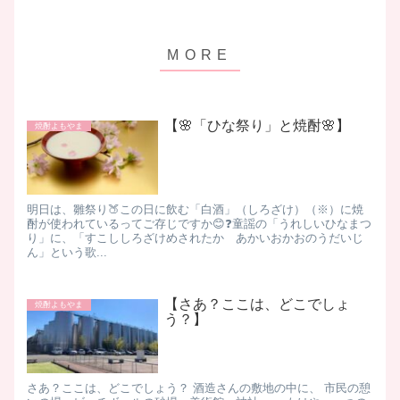
【🌸「ひな祭り」と焼酎🌸】
焼酎よもやま
明日は、雛祭り🍑この日に飲む「白酒」（しろざけ）（※）に焼
酎が使われているってご存じですか😊❓​​童謡の「うれしいひなまつ
り」に、「すこししろざけめされたか あかいおかおのうだいじ
ん」という歌...
【さあ？ここは、どこでしょ
焼酎よもやま
う？】
さあ？ここは、どこでしょう？ 酒造さんの敷地の中に、 市民の憩