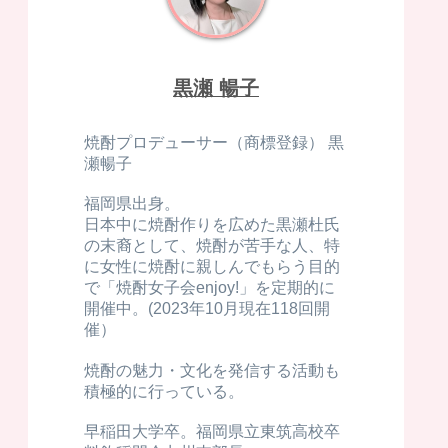
黒瀬 暢子
焼酎プロデューサー（商標登録） 黒
瀬暢子
福岡県出身。
日本中に焼酎作りを広めた黒瀬杜氏
の末裔として、焼酎が苦手な人、特
に女性に焼酎に親しんでもらう目的
で「焼酎女子会enjoy!」を定期的に
開催中。(2023年10月現在118回開
催）
焼酎の魅力・文化を発信する活動も
積極的に行っている。
早稲田大学卒。福岡県立東筑高校卒