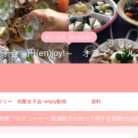
楽しいお酒 楽しむお酒☆
子会～円(en)joy!～ オフィシャ
ラリー
焼酎女子会~enjoy動画
資料
焼酎プロデューサー 黒瀬暢子の知って得する焼酎のお