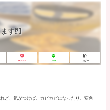
ます⁉️】
Pocket
LINE
コピー
けれど、気がつけば、カピカピになったり、変色