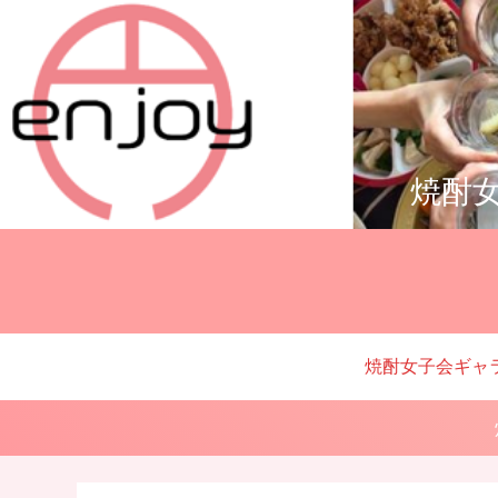
焼酎女
焼酎女子会ギャ