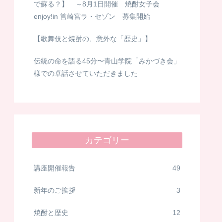
で蘇る？】 ～8月1日開催 焼酎女子会
enjoy!in 筥崎宮ラ・セゾン 募集開始
【歌舞伎と焼酎の、意外な「歴史」】
伝統の命を語る45分〜青山学院「みかづき会」
様での卓話させていただきました
カテゴリー
講座開催報告
49
新年のご挨拶
3
焼酎と歴史
12